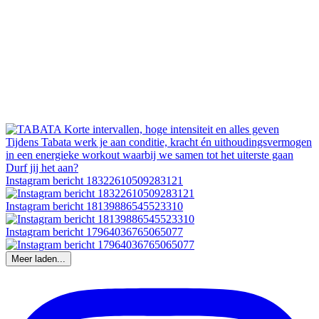
Instagram bericht 18322610509283121
Instagram bericht 18139886545523310
Instagram bericht 17964036765065077
Meer laden...