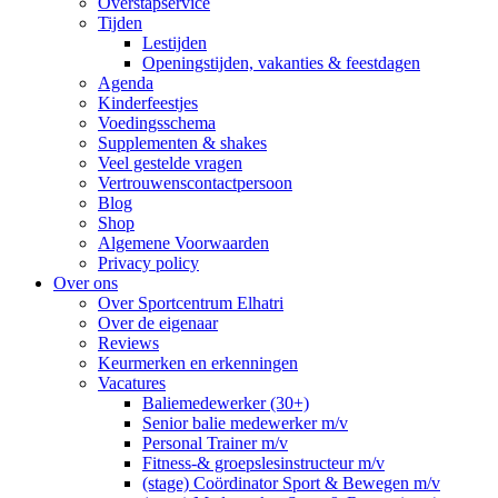
Overstapservice
Tijden
Lestijden
Openingstijden, vakanties & feestdagen
Agenda
Kinderfeestjes
Voedingsschema
Supplementen & shakes
Veel gestelde vragen
Vertrouwenscontactpersoon
Blog
Shop
Algemene Voorwaarden
Privacy policy
Over ons
Over Sportcentrum Elhatri
Over de eigenaar
Reviews
Keurmerken en erkenningen
Vacatures
Baliemedewerker (30+)
Senior balie medewerker m/v
Personal Trainer m/v
Fitness-& groepslesinstructeur m/v
(stage) Coördinator Sport & Bewegen m/v