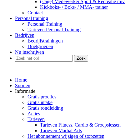
(stage) Medewerker Sport & Recreatie m/v
Kickboks- / Boks- / MMA- trainer
Contact
Personal training
Personal Training
Tarieven Personal Training
Bedrijven
Bedrijfstrainingen
Doelgroepen
Nu inschrijven
Zoek
Home
Sporten
Informatie
Gratis proefles
Gratis intake
Gratis rondleiding
Acties
Tarieven
Tarieven Fitness, Cardio & Groepslessen
Tarieven Martial Arts
Het abonnement wijzigen of stopzetten