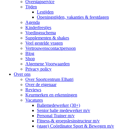
Overstapservice
Tijden
Lestijden
Openingstijden, vakanties & feestdagen
Agenda
Kinderfeestjes
Voedingsschema
Supplementen & shakes
Veel gestelde vragen
Vertrouwenscontactpersoon
Blog
Shop
Algemene Voorwaarden
Privacy policy
Over ons
Over Sportcentrum Elhatri
Over de eigenaar
Reviews
Keurmerken en erkenningen
Vacatures
Baliemedewerker (30+)
Senior balie medewerker m/v
Personal Trainer m/v
Fitness-& groepslesinstructeur m/v
(stage) Coördinator Sport & Bewegen m/v