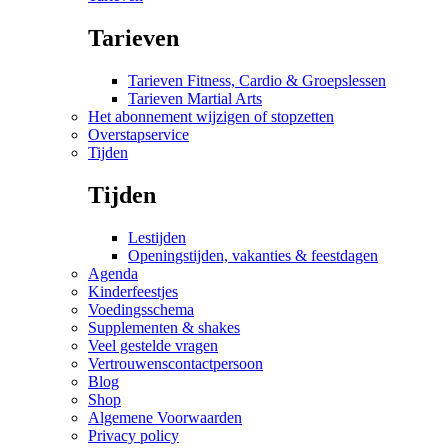
Tarieven
Tarieven Fitness, Cardio & Groepslessen
Tarieven Martial Arts
Het abonnement wijzigen of stopzetten
Overstapservice
Tijden
Tijden
Lestijden
Openingstijden, vakanties & feestdagen
Agenda
Kinderfeestjes
Voedingsschema
Supplementen & shakes
Veel gestelde vragen
Vertrouwenscontactpersoon
Blog
Shop
Algemene Voorwaarden
Privacy policy