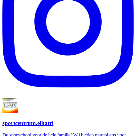
sportcentrum.elhatri
De sportschool voor de hele familie! Wij bieden martial arts voor