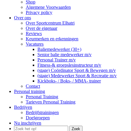
Shop
Algemene Voorwaarden
Privacy policy
Over ons
Over Sportcentrum Elhatri
Over de eigenaar
Reviews
Keurmerken en erkenningen
Vacatures
Baliemedewerker (30+)
Senior balie medewerker m/v
Personal Trainer m/v
Fitness-& groepslesinstructeur m/v
(stage) Coördinator Sport & Bewegen m/v
(stage) Medewerker Sport & Recreatie m/v
Kickboks- / Boks- / MMA- trainer
Contact
Personal training
Personal Training
Tarieven Personal Training
Bedrijven
Bedrijfstrainingen
Doelgroepen
Nu inschrijven
Zoek