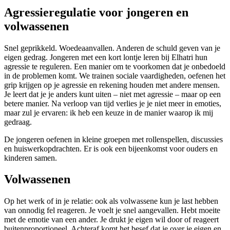
Agressieregulatie voor jongeren en
volwassenen
Snel geprikkeld. Woedeaanvallen. Anderen de schuld geven van je
eigen gedrag. Jongeren met een kort lontje leren bij Elhatri hun
agressie te reguleren. Een manier om te voorkomen dat je onbedoeld
in de problemen komt. We trainen sociale vaardigheden, oefenen het
grip krijgen op je agressie en rekening houden met andere mensen.
Je leert dat je je anders kunt uiten – niet met agressie – maar op een
betere manier. Na verloop van tijd verlies je je niet meer in emoties,
maar zul je ervaren: ik heb een keuze in de manier waarop ik mij
gedraag.
De jongeren oefenen in kleine groepen met rollenspellen, discussies
en huiswerkopdrachten. Er is ook een bijeenkomst voor ouders en
kinderen samen.
Volwassenen
Op het werk of in je relatie: ook als volwassene kun je last hebben
van onnodig fel reageren. Je voelt je snel aangevallen. Hebt moeite
met de emotie van een ander. Je drukt je eigen wil door of reageert
buitenproportioneel. Achteraf komt het besef dat je over je eigen en