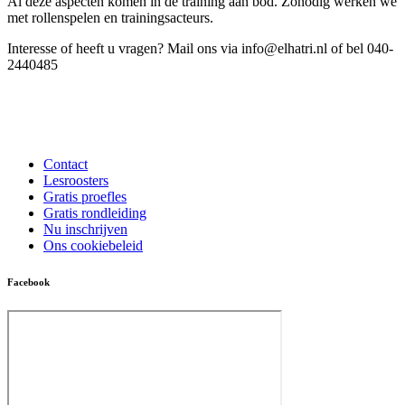
Al deze aspecten komen in de training aan bod. Zonodig werken we
met rollenspelen en trainingsacteurs.
Interesse of heeft u vragen? Mail ons via info@elhatri.nl of bel 040-
2440485
Contact
Lesroosters
Gratis proefles
Gratis rondleiding
Nu inschrijven
Ons cookiebeleid
Facebook