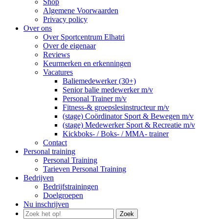
Shop
Algemene Voorwaarden
Privacy policy
Over ons
Over Sportcentrum Elhatri
Over de eigenaar
Reviews
Keurmerken en erkenningen
Vacatures
Baliemedewerker (30+)
Senior balie medewerker m/v
Personal Trainer m/v
Fitness-& groepslesinstructeur m/v
(stage) Coördinator Sport & Bewegen m/v
(stage) Medewerker Sport & Recreatie m/v
Kickboks- / Boks- / MMA- trainer
Contact
Personal training
Personal Training
Tarieven Personal Training
Bedrijven
Bedrijfstrainingen
Doelgroepen
Nu inschrijven
Zoek