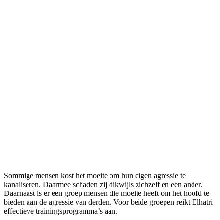
gebruikt is agressie positief en constructief.
Agressie is levensenergie, nodig om grenzen te
stellen en voor jezelf op te komen. Gezonde
agressie bevordert effectief communiceren en
handelen. Gezonde agressie is nuttig, doelgericht
en preventief. Maar wanneer is agressie
ongezond?
Sommige mensen kost het moeite om hun eigen agressie te
kanaliseren. Daarmee schaden zij dikwijls zichzelf en een ander.
Daarnaast is er een groep mensen die moeite heeft om het hoofd te
bieden aan de agressie van derden. Voor beide groepen reikt Elhatri
effectieve trainingsprogramma’s aan.