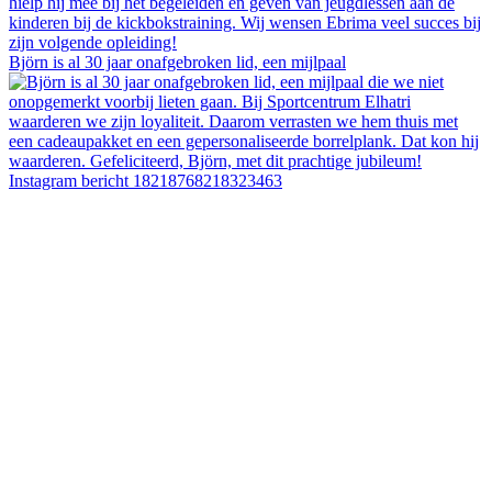
Björn is al 30 jaar onafgebroken lid, een mijlpaal
Instagram bericht 18218768218323463