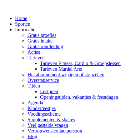
Home
Sporten
Informatie
Gratis proefles
Gratis intake
Gratis rondleiding
Acties
Tarieven
Tarieven Fitness, Cardio & Groepslessen
Tarieven Martial Arts
Het abonnement wijzigen of stopzetten
Overstapservice
Tijden
Lestijden
Openingstijden, vakanties & feestdagen
Agenda
Kinderfeestjes
Voedingsschema
Supplementen & shakes
Veel gestelde vragen
Vertrouwenscontactpersoon
Blog