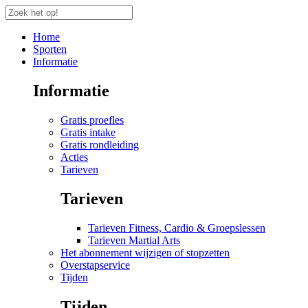
Home
Sporten
Informatie
Informatie
Gratis proefles
Gratis intake
Gratis rondleiding
Acties
Tarieven
Tarieven
Tarieven Fitness, Cardio & Groepslessen
Tarieven Martial Arts
Het abonnement wijzigen of stopzetten
Overstapservice
Tijden
Tijden