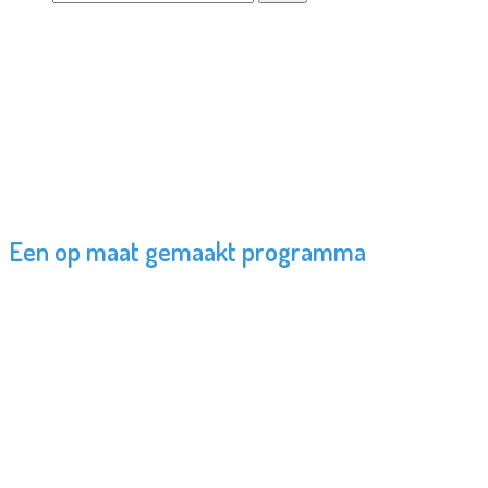
Een op maat gemaakt programma
Agressie Regulatie
Training
Het woord agressie heeft voor veel mensen een
negatieve lading. Het wordt geassocieerd met
bedreiging en geweld. Maar op de juiste manier