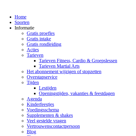
Home
Sporten
Informatie
Gratis proefles
Gratis intake
Gratis rondleiding
Acties
Tarieven
Tarieven Fitness, Cardio & Groepslessen
Tarieven Martial Arts
Het abonnement wijzigen of stopzetten
Overstapservice
Tijden
Lestijden
Openingstijden, vakanties & feestdagen
Agenda
Kinderfeestjes
Voedingsschema
Supplementen & shakes
Veel gestelde vragen
Vertrouwenscontactpersoon
Blog