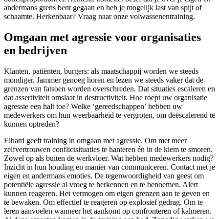
andermans grens bent gegaan en heb je mogelijk last van spijt of
schaamte. Herkenbaar? Vraag naar onze volwassenentraining.
Omgaan met agressie voor organisaties
en bedrijven
Klanten, patiënten, burgers: als maatschappij worden we steeds
mondiger. Jammer genoeg horen en lezen we steeds vaker dat de
grenzen van fatsoen worden overschreden. Dat situaties escaleren en
dat assertiviteit omslaat in destructiviteit. Hoe roept uw organisatie
agressie een halt toe? Welke ‘gereedschappen’ hebben uw
medewerkers om hun weerbaarheid te vergroten, om deëscalerend te
kunnen optreden?
Elhatri geeft training in omgaan met agressie. Om met meer
zelfvertrouwen conflictsituaties te hanteren én in de kiem te smoren.
Zowel op als buiten de werkvloer. Wat hebben medewerkers nodig?
Inzicht in hun houding en manier van communiceren. Contact met je
eigen en andermans emoties. De tegenwoordigheid van geest om
potentiële agressie al vroeg te herkennen en te benoemen. Alert
kunnen reageren. Het vermogen om eigen grenzen aan te geven en
te bewaken. Om effectief te reageren op explosief gedrag. Om te
leren aanvoelen wanneer het aankomt op confronteren of kalmeren.