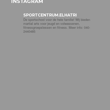
INSTAGRAM
SPORTCENTRUM.ELHATRI
De sportschool voor de hele familie! Wij bieden
martial arts voor jeugd en volwassenen,
fitnessgroepslessen en fitness. Meer info: 040-
2440485