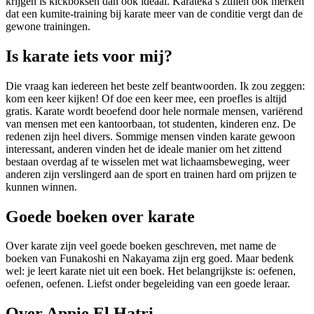
krijgen is kickboksen dan ook ideaal. Karateka’s zullen ook merken
dat een kumite-training bij karate meer van de conditie vergt dan de
gewone trainingen.
Is karate iets voor mij?
Die vraag kan iedereen het beste zelf beantwoorden. Ik zou zeggen:
kom een keer kijken! Of doe een keer mee, een proefles is altijd
gratis. Karate wordt beoefend door hele normale mensen, variërend
van mensen met een kantoorbaan, tot studenten, kinderen enz. De
redenen zijn heel divers. Sommige mensen vinden karate gewoon
interessant, anderen vinden het de ideale manier om het zittend
bestaan overdag af te wisselen met wat lichaamsbeweging, weer
anderen zijn verslingerd aan de sport en trainen hard om prijzen te
kunnen winnen.
Goede boeken over karate
Over karate zijn veel goede boeken geschreven, met name de
boeken van Funakoshi en Nakayama zijn erg goed. Maar bedenk
wel: je leert karate niet uit een boek. Het belangrijkste is: oefenen,
oefenen, oefenen. Liefst onder begeleiding van een goede leraar.
Over Appie El Hatri