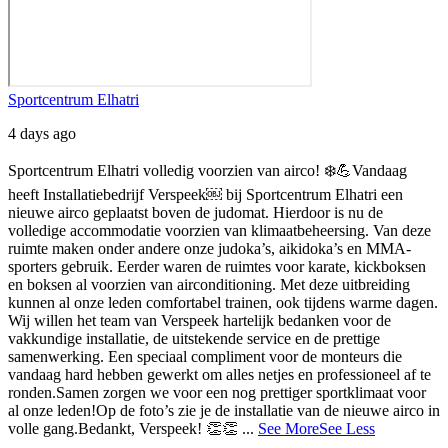
Sportcentrum Elhatri
4 days ago
Sportcentrum Elhatri volledig voorzien van airco! ❄️💪
Vandaag
heeft Installatiebedrijf Verspeek⁠￼ bij Sportcentrum Elhatri een
nieuwe airco geplaatst boven de judomat. Hierdoor is nu de
volledige accommodatie voorzien van klimaatbeheersing.
Van deze
ruimte maken onder andere onze judoka’s, aikidoka’s en MMA-
sporters gebruik. Eerder waren de ruimtes voor karate, kickboksen
en boksen al voorzien van airconditioning. Met deze uitbreiding
kunnen al onze leden comfortabel trainen, ook tijdens warme dagen.
Wij willen het team van Verspeek hartelijk bedanken voor de
vakkundige installatie, de uitstekende service en de prettige
samenwerking. Een speciaal compliment voor de monteurs die
vandaag hard hebben gewerkt om alles netjes en professioneel af te
ronden.
Samen zorgen we voor een nog prettiger sportklimaat voor
al onze leden!
Op de foto’s zie je de installatie van de nieuwe airco in
volle gang.
Bedankt, Verspeek! 👏👏
...
See More
See Less