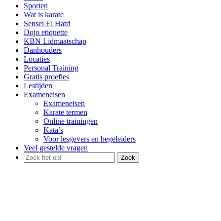
Sporten
Wat is karate
Sensei El Hatri
Dojo etiquette
KBN Lidmaatschap
Danhouders
Locaties
Personal Training
Gratis proefles
Lestijden
Exameneisen
Exameneisen
Karate termen
Online trainingen
Kata’s
Voor lesgevers en begeleiders
Veel gestelde vragen
Zoek