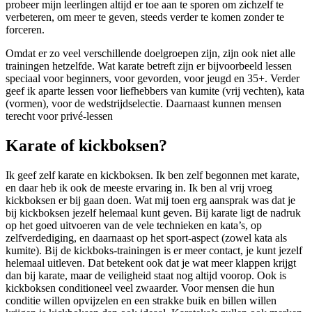
probeer mijn leerlingen altijd er toe aan te sporen om zichzelf te
verbeteren, om meer te geven, steeds verder te komen zonder te
forceren.
Omdat er zo veel verschillende doelgroepen zijn, zijn ook niet alle
trainingen hetzelfde. Wat karate betreft zijn er bijvoorbeeld lessen
speciaal voor beginners, voor gevorden, voor jeugd en 35+. Verder
geef ik aparte lessen voor liefhebbers van kumite (vrij vechten), kata
(vormen), voor de wedstrijdselectie. Daarnaast kunnen mensen
terecht voor privé-lessen
Karate of kickboksen?
Ik geef zelf karate en kickboksen. Ik ben zelf begonnen met karate,
en daar heb ik ook de meeste ervaring in. Ik ben al vrij vroeg
kickboksen er bij gaan doen. Wat mij toen erg aansprak was dat je
bij kickboksen jezelf helemaal kunt geven. Bij karate ligt de nadruk
op het goed uitvoeren van de vele technieken en kata’s, op
zelfverdediging, en daarnaast op het sport-aspect (zowel kata als
kumite). Bij de kickboks-trainingen is er meer contact, je kunt jezelf
helemaal uitleven. Dat betekent ook dat je wat meer klappen krijgt
dan bij karate, maar de veiligheid staat nog altijd voorop. Ook is
kickboksen conditioneel veel zwaarder. Voor mensen die hun
conditie willen opvijzelen en een strakke buik en billen willen