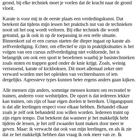
grond, bij elke techniek moet je voelen dat de kracht naar de grond
vloeit.
Karate is voor mij in de eerste plaats een verdedingskunst. Dat
betekent dat tijdens mijn lessen het praktisch nut van de technieken
nooit uit het oog wordt verloren. Bij elke techniek die wordt
getraind, ga ik ook in op de toepassing in een reële situatie.
Binnenkort zal er een cursus starten die dieper ingaat op karate als
zelfverdediging. Echter, om effectief te zijn in praktijksituaties is het
volgen van een cursus zelfverdediging niet voldoende, het is
belangrijk om ook een sport te beoefenen waarbij je basistechnieken
zoals stoten en trappen goed onder de knie krijgt. Zoals, weinig
verrassend, karate of kickboksen. Dit moet allemaal zeker niet
verward worden met het opleiden van vechtersbazen of iets
dergelijks. Agressieve types kunnen beter ergens anders gaan kijken.
Alle mensen zijn anders, sommige mensen komen om recreatief te
trainen, anderen voor wedstrijden. De opzet is dat iedereen lekker
kan trainen, om zijn of haar eigen doelen te bereiken. Uitgangspunt
is dat alle leerlingen respect voor elkaar hebben. Behandel elkaar
zoals je zelf ook behandeld zou willen worden. Iedereen traint op
zijn eigen tempo. Dat betekent dat wanneer je het makkelijk hebt
tijdens de lessen, je het zelf zwaarder kunt maken door meer te
geven. Maar: ik verwacht dat ook van mijn leerlingen, en als ik zie
dat ze het makkelijk hebben dan vraag ik ook meer van ze. Ik