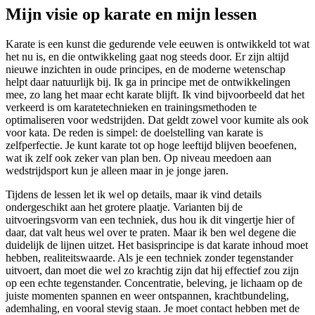
Mijn visie op karate en mijn lessen
Karate is een kunst die gedurende vele eeuwen is ontwikkeld tot wat
het nu is, en die ontwikkeling gaat nog steeds door. Er zijn altijd
nieuwe inzichten in oude principes, en de moderne wetenschap
helpt daar natuurlijk bij. Ik ga in principe met de ontwikkelingen
mee, zo lang het maar echt karate blijft. Ik vind bijvoorbeeld dat het
verkeerd is om karatetechnieken en trainingsmethoden te
optimaliseren voor wedstrijden. Dat geldt zowel voor kumite als ook
voor kata. De reden is simpel: de doelstelling van karate is
zelfperfectie. Je kunt karate tot op hoge leeftijd blijven beoefenen,
wat ik zelf ook zeker van plan ben. Op niveau meedoen aan
wedstrijdsport kun je alleen maar in je jonge jaren.
Tijdens de lessen let ik wel op details, maar ik vind details
ondergeschikt aan het grotere plaatje. Varianten bij de
uitvoeringsvorm van een techniek, dus hou ik dit vingertje hier of
daar, dat valt heus wel over te praten. Maar ik ben wel degene die
duidelijk de lijnen uitzet. Het basisprincipe is dat karate inhoud moet
hebben, realiteitswaarde. Als je een techniek zonder tegenstander
uitvoert, dan moet die wel zo krachtig zijn dat hij effectief zou zijn
op een echte tegenstander. Concentratie, beleving, je lichaam op de
juiste momenten spannen en weer ontspannen, krachtbundeling,
ademhaling, en vooral stevig staan. Je moet contact hebben met de