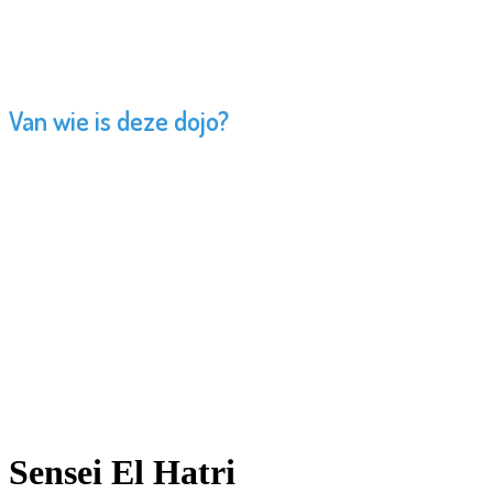
Van wie is deze dojo?
Sensei El Hatri
Rijkserkend leraar, 7e dan karate (KBN/WKF)
Sensei El Hatri