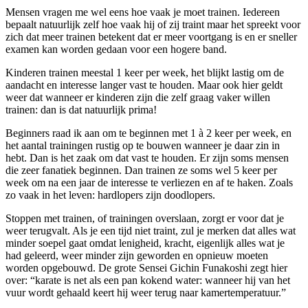
Mensen vragen me wel eens hoe vaak je moet trainen. Iedereen
bepaalt natuurlijk zelf hoe vaak hij of zij traint maar het spreekt voor
zich dat meer trainen betekent dat er meer voortgang is en er sneller
examen kan worden gedaan voor een hogere band.
Kinderen trainen meestal 1 keer per week, het blijkt lastig om de
aandacht en interesse langer vast te houden. Maar ook hier geldt
weer dat wanneer er kinderen zijn die zelf graag vaker willen
trainen: dan is dat natuurlijk prima!
Beginners raad ik aan om te beginnen met 1 à 2 keer per week, en
het aantal trainingen rustig op te bouwen wanneer je daar zin in
hebt. Dan is het zaak om dat vast te houden. Er zijn soms mensen
die zeer fanatiek beginnen. Dan trainen ze soms wel 5 keer per
week om na een jaar de interesse te verliezen en af te haken. Zoals
zo vaak in het leven: hardlopers zijn doodlopers.
Stoppen met trainen, of trainingen overslaan, zorgt er voor dat je
weer terugvalt. Als je een tijd niet traint, zul je merken dat alles wat
minder soepel gaat omdat lenigheid, kracht, eigenlijk alles wat je
had geleerd, weer minder zijn geworden en opnieuw moeten
worden opgebouwd. De grote Sensei Gichin Funakoshi zegt hier
over: “karate is net als een pan kokend water: wanneer hij van het
vuur wordt gehaald keert hij weer terug naar kamertemperatuur.”