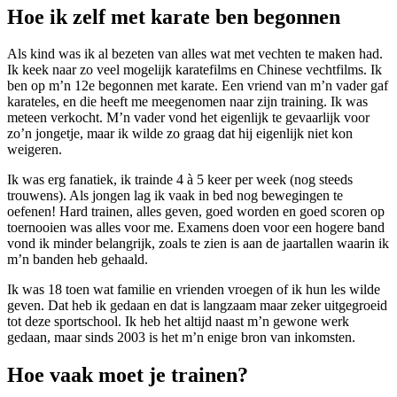
Hoe ik zelf met karate ben begonnen
Als kind was ik al bezeten van alles wat met vechten te maken had.
Ik keek naar zo veel mogelijk karatefilms en Chinese vechtfilms. Ik
ben op m’n 12e begonnen met karate. Een vriend van m’n vader gaf
karateles, en die heeft me meegenomen naar zijn training. Ik was
meteen verkocht. M’n vader vond het eigenlijk te gevaarlijk voor
zo’n jongetje, maar ik wilde zo graag dat hij eigenlijk niet kon
weigeren.
Ik was erg fanatiek, ik trainde 4 à 5 keer per week (nog steeds
trouwens). Als jongen lag ik vaak in bed nog bewegingen te
oefenen! Hard trainen, alles geven, goed worden en goed scoren op
toernooien was alles voor me. Examens doen voor een hogere band
vond ik minder belangrijk, zoals te zien is aan de jaartallen waarin ik
m’n banden heb gehaald.
Ik was 18 toen wat familie en vrienden vroegen of ik hun les wilde
geven. Dat heb ik gedaan en dat is langzaam maar zeker uitgegroeid
tot deze sportschool. Ik heb het altijd naast m’n gewone werk
gedaan, maar sinds 2003 is het m’n enige bron van inkomsten.
Hoe vaak moet je trainen?