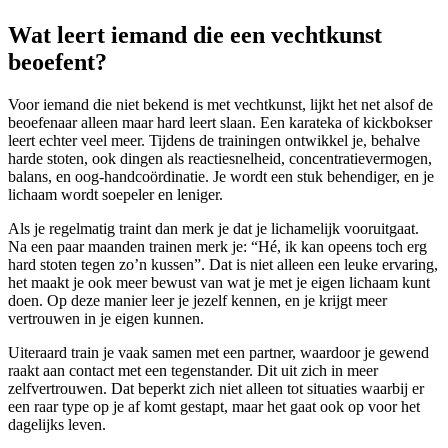
Wat leert iemand die een vechtkunst
beoefent?
Voor iemand die niet bekend is met vechtkunst, lijkt het net alsof de
beoefenaar alleen maar hard leert slaan. Een karateka of kickbokser
leert echter veel meer. Tijdens de trainingen ontwikkel je, behalve
harde stoten, ook dingen als reactiesnelheid, concentratievermogen,
balans, en oog-handcoördinatie. Je wordt een stuk behendiger, en je
lichaam wordt soepeler en leniger.
Als je regelmatig traint dan merk je dat je lichamelijk vooruitgaat.
Na een paar maanden trainen merk je: “Hé, ik kan opeens toch erg
hard stoten tegen zo’n kussen”. Dat is niet alleen een leuke ervaring,
het maakt je ook meer bewust van wat je met je eigen lichaam kunt
doen. Op deze manier leer je jezelf kennen, en je krijgt meer
vertrouwen in je eigen kunnen.
Uiteraard train je vaak samen met een partner, waardoor je gewend
raakt aan contact met een tegenstander. Dit uit zich in meer
zelfvertrouwen. Dat beperkt zich niet alleen tot situaties waarbij er
een raar type op je af komt gestapt, maar het gaat ook op voor het
dagelijks leven.