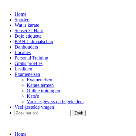
Home
Sporten
Wat is karate
Sensei El Hatri
Dojo etiquette
KBN Lidmaatschap
Danhouders
Locaties
Personal Training
Gratis proefles
Lestijden
Exameneisen
Exameneisen
Karate termen
Online trainingen
Kata’s
Voor lesgevers en begeleiders
Veel gestelde vragen
Zoek
Home