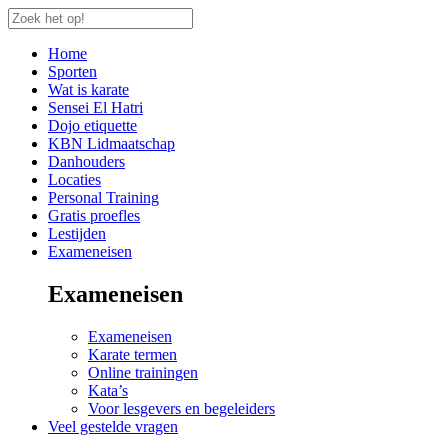
Home
Sporten
Wat is karate
Sensei El Hatri
Dojo etiquette
KBN Lidmaatschap
Danhouders
Locaties
Personal Training
Gratis proefles
Lestijden
Exameneisen
Exameneisen
Exameneisen
Karate termen
Online trainingen
Kata’s
Voor lesgevers en begeleiders
Veel gestelde vragen