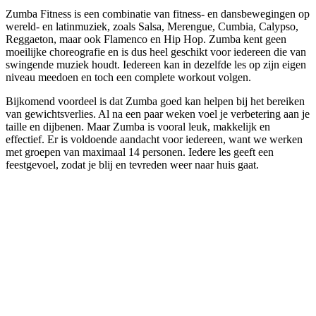
Zumba Fitness is een combinatie van fitness- en dansbewegingen op
wereld- en latinmuziek, zoals Salsa, Merengue, Cumbia, Calypso,
Reggaeton, maar ook Flamenco en Hip Hop. Zumba kent geen
moeilijke choreografie en is dus heel geschikt voor iedereen die van
swingende muziek houdt. Iedereen kan in dezelfde les op zijn eigen
niveau meedoen en toch een complete workout volgen.
Bijkomend voordeel is dat Zumba goed kan helpen bij het bereiken
van gewichtsverlies. Al na een paar weken voel je verbetering aan je
taille en dijbenen. Maar Zumba is vooral leuk, makkelijk en
effectief. Er is voldoende aandacht voor iedereen, want we werken
met groepen van maximaal 14 personen. Iedere les geeft een
feestgevoel, zodat je blij en tevreden weer naar huis gaat.