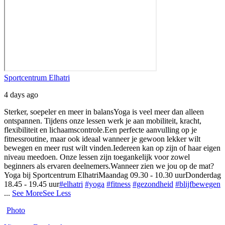
Sportcentrum Elhatri
4 days ago
Sterker, soepeler en meer in balans
Yoga is veel meer dan alleen
ontspannen. Tijdens onze lessen werk je aan mobiliteit, kracht,
flexibiliteit en lichaamscontrole.
Een perfecte aanvulling op je
fitnessroutine, maar ook ideaal wanneer je gewoon lekker wilt
bewegen en meer rust wilt vinden.
Iedereen kan op zijn of haar eigen
niveau meedoen. Onze lessen zijn toegankelijk voor zowel
beginners als ervaren deelnemers.
Wanneer zien we jou op de mat?
Yoga bij Sportcentrum Elhatri
Maandag 09.30 - 10.30 uur
Donderdag
18.45 - 19.45 uur
#elhatri
#yoga
#fitness
#gezondheid
#blijfbewegen
...
See More
See Less
Photo