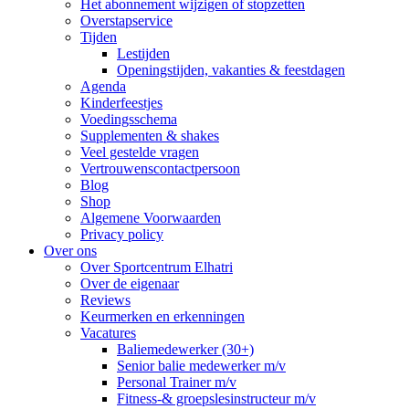
Het abonnement wijzigen of stopzetten
Overstapservice
Tijden
Lestijden
Openingstijden, vakanties & feestdagen
Agenda
Kinderfeestjes
Voedingsschema
Supplementen & shakes
Veel gestelde vragen
Vertrouwenscontactpersoon
Blog
Shop
Algemene Voorwaarden
Privacy policy
Over ons
Over Sportcentrum Elhatri
Over de eigenaar
Reviews
Keurmerken en erkenningen
Vacatures
Baliemedewerker (30+)
Senior balie medewerker m/v
Personal Trainer m/v
Fitness-& groepslesinstructeur m/v