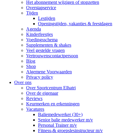
Het abonnement wijzigen of stopzetten
Overstapservice
Tijden
Lestijden
Openingstijden, vakanties & feestdagen
Agenda
Kinderfeestjes
Voedingsschema
Supplementen & shakes
Veel gestelde vragen
Vertrouwenscontactpersoon
Blog
Shop
Algemene Voorwaarden
Privacy policy
Over ons
Over Sportcentrum Elhatri
Over de eigenaar
Reviews
Keurmerken en erkenningen
Vacatures
Baliemedewerker (30+)
Senior balie medewerker m/v
Personal Trainer m/v
Fitness-& groepslesinstructeur m/v