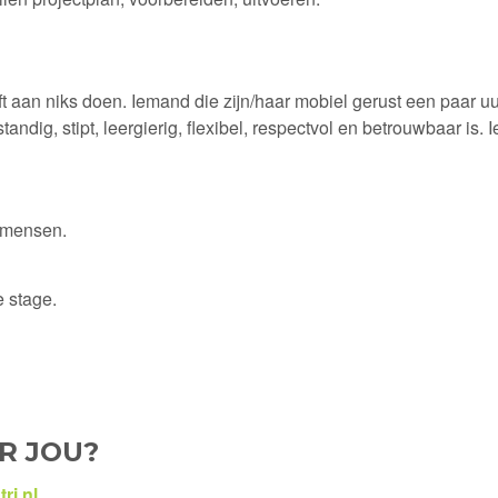
t aan niks doen. Iemand die zijn/haar mobiel gerust een paar uu
standig, stipt, leergierig, flexibel, respectvol en betrouwbaar i
e mensen.
e stage.
R JOU?
ri.nl