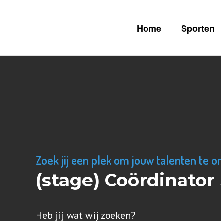
Home
Sporten
Zoek jij een plek om jouw talenten te o
(stage) Coördinato
Heb jij wat wij zoeken?