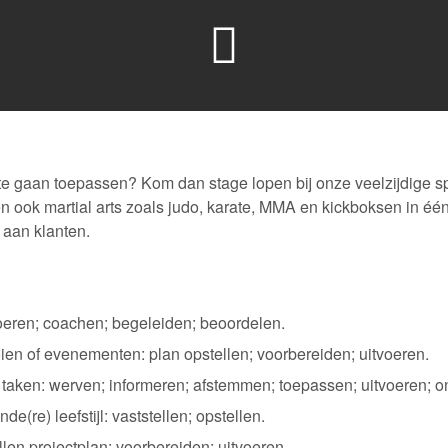
te gaan toepassen? Kom dan stage lopen bij onze veelzijdige spo
en ook martial arts zoals judo, karate, MMA en kickboksen in éé
 aan klanten.
voeren; coachen; begeleiden; beoordelen.
ien of evenementen: plan opstellen; voorbereiden; uitvoeren.
 taken: werven; informeren; afstemmen; toepassen; uitvoeren; 
e) leefstijl: vaststellen; opstellen.
len projectplan; voorbereiden; uitvoeren.