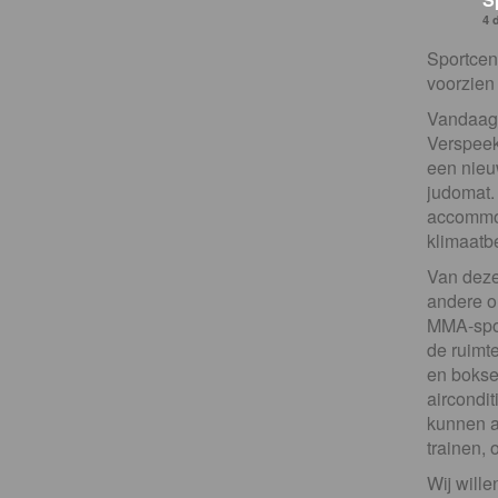
4 
Sportcent
voorzien 
Vandaag h
Verspeek
een nieu
judomat. 
accommod
klimaatb
Van deze
andere o
MMA-spor
de ruimt
en bokse
aircondit
kunnen a
trainen,
Wij will