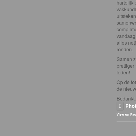
hartelij
vakkundig
uitsteken
samenwer
complime
vandaag
alles net
ronden.
Samen z
prettiger
leden!
Op de fot
de nieuwe
Bedankt,
Pho
View on Fa