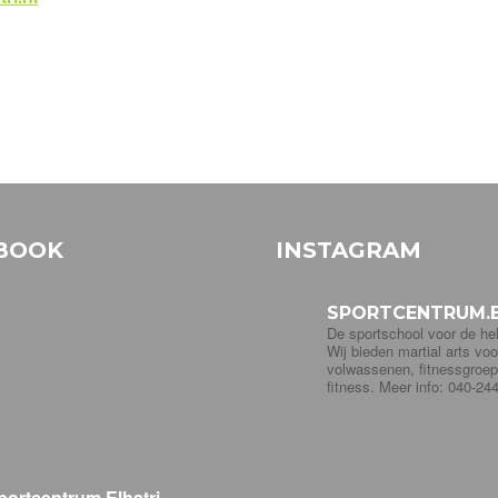
BOOK
INSTAGRAM
SPORTCENTRUM.E
De sportschool voor de hel
Wij bieden martial arts voo
volwassenen, fitnessgroe
fitness. Meer info: 040-24
portcentrum Elhatri