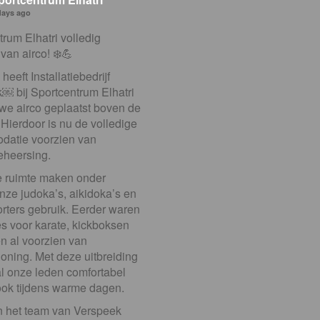
days ago
rum Elhatri volledig
van airco! ❄️💪
eeft Installatiebedrijf
⁠￼ bij Sportcentrum Elhatri
we airco geplaatst boven de
Hierdoor is nu de volledige
atie voorzien van
eheersing.
 ruimte maken onder
nze judoka’s, aikidoka’s en
ters gebruik. Eerder waren
es voor karate, kickboksen
n al voorzien van
ioning. Met deze uitbreiding
l onze leden comfortabel
 ook tijdens warme dagen.
en het team van Verspeek