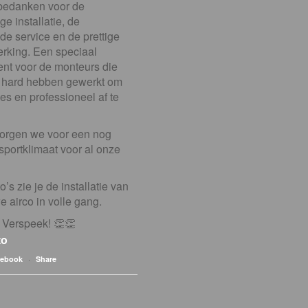
k bedanken voor de
e installatie, de
de service en de prettige
king. Een speciaal
nt voor de monteurs die
 hard hebben gewerkt om
jes en professioneel af te
orgen we voor een nog
 sportklimaat voor al onze
o’s zie je de installatie van
 airco in volle gang.
 Verspeek! 👏👏
to
·
cebook
Share