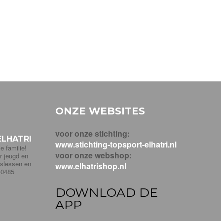
ONZE WEBSITES
voor onze stichting:
LHATRI
www.stichting-topsport-elhatri.nl
e familie!
voor onze webshop:
r jeugd en
pslessen en
www.elhatrishop.nl
40485
DOWNLOAD DE
APP