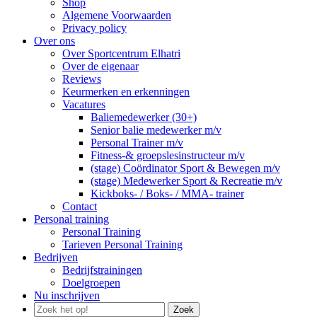
Shop
Algemene Voorwaarden
Privacy policy
Over ons
Over Sportcentrum Elhatri
Over de eigenaar
Reviews
Keurmerken en erkenningen
Vacatures
Baliemedewerker (30+)
Senior balie medewerker m/v
Personal Trainer m/v
Fitness-& groepslesinstructeur m/v
(stage) Coördinator Sport & Bewegen m/v
(stage) Medewerker Sport & Recreatie m/v
Kickboks- / Boks- / MMA- trainer
Contact
Personal training
Personal Training
Tarieven Personal Training
Bedrijven
Bedrijfstrainingen
Doelgroepen
Nu inschrijven
Zoek