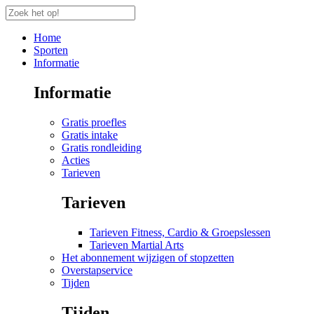
Home
Sporten
Informatie
Informatie
Gratis proefles
Gratis intake
Gratis rondleiding
Acties
Tarieven
Tarieven
Tarieven Fitness, Cardio & Groepslessen
Tarieven Martial Arts
Het abonnement wijzigen of stopzetten
Overstapservice
Tijden
Tijden