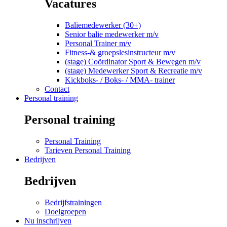
Vacatures
Baliemedewerker (30+)
Senior balie medewerker m/v
Personal Trainer m/v
Fitness-& groepslesinstructeur m/v
(stage) Coördinator Sport & Bewegen m/v
(stage) Medewerker Sport & Recreatie m/v
Kickboks- / Boks- / MMA- trainer
Contact
Personal training
Personal training
Personal Training
Tarieven Personal Training
Bedrijven
Bedrijven
Bedrijfstrainingen
Doelgroepen
Nu inschrijven