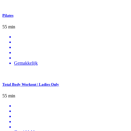
Pilates
55 min
Gemakkelijk
Total Body Workout | Ladies Only
55 min