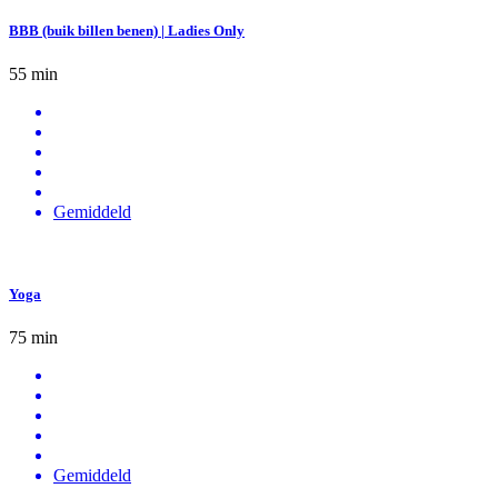
BBB (buik billen benen) | Ladies Only
55 min
Gemiddeld
Yoga
75 min
Gemiddeld