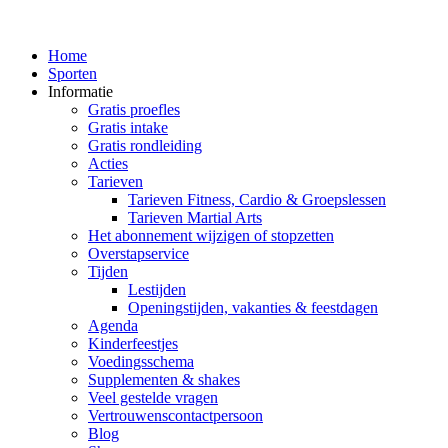
Home
Sporten
Informatie
Gratis proefles
Gratis intake
Gratis rondleiding
Acties
Tarieven
Tarieven Fitness, Cardio & Groepslessen
Tarieven Martial Arts
Het abonnement wijzigen of stopzetten
Overstapservice
Tijden
Lestijden
Openingstijden, vakanties & feestdagen
Agenda
Kinderfeestjes
Voedingsschema
Supplementen & shakes
Veel gestelde vragen
Vertrouwenscontactpersoon
Blog