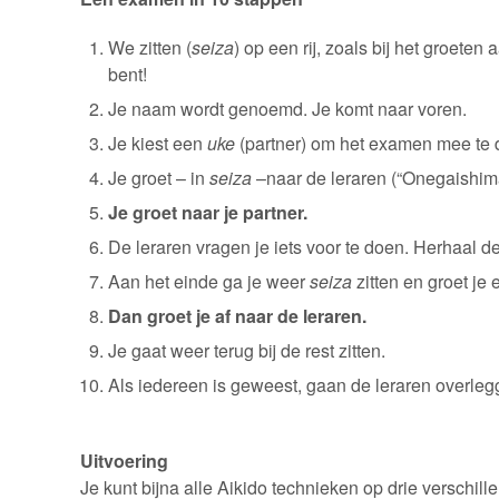
We zitten (
seiza
) op een rij, zoals bij het groete
bent!
Je naam wordt genoemd. Je komt naar voren.
Je kiest een
uke
(partner) om het examen mee te 
Je groet – in
seiza
–naar de leraren (“Onegaishim
Je groet naar je partner.
De leraren vragen je iets voor te doen. Herhaal de
Aan het einde ga je weer
seiza
zitten en groet je 
Dan groet je af naar de leraren.
Je gaat weer terug bij de rest zitten.
Als iedereen is geweest, gaan de leraren overleg
Uitvoering
Je kunt bijna alle Aikido technieken op drie verschill