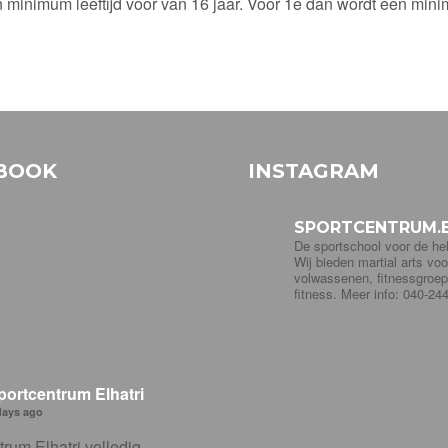
 minimum leeftijd voor van 16 jaar. Voor 1e dan wordt een mini
BOOK
INSTAGRAM
SPORTCENTRUM.E
De sportschool voor de hel
Wij bieden martial arts voo
volwassenen, fitnessgroe
fitness. Meer info: 040-24
portcentrum Elhatri
days ago
rum Elhatri volledig