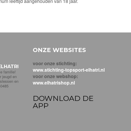
mum leeftijd aangehouden van 18 jaar.
ONZE WEBSITES
voor onze stichting:
LHATRI
www.stichting-topsport-elhatri.nl
e familie!
voor onze webshop:
r jeugd en
pslessen en
www.elhatrishop.nl
40485
DOWNLOAD DE
APP