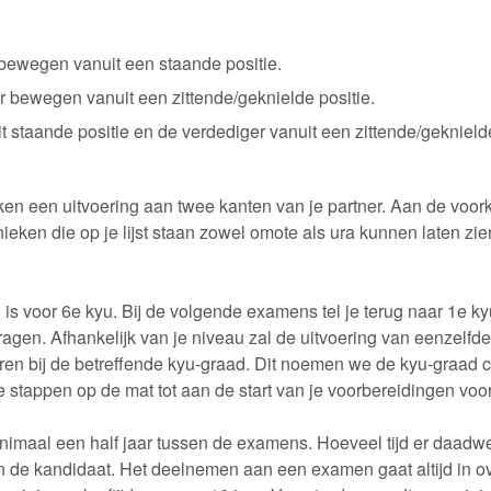
 bewegen vanuit een staande positie.
r bewegen vanuit een zittende/geknielde positie.
staande positie en de verdediger vanuit een zittende/geknielde
ken een uitvoering aan twee kanten van je partner. Aan de voork
ieken die op je lijst staan zowel omote als ura kunnen laten zien.
is voor 6e kyu. Bij de volgende examens tel je terug naar 1e k
gen. Afhankelijk van je niveau zal de uitvoering van eenzelfde
eren bij de betreffende kyu-graad. Dit noemen we de kyu-graad c
e stappen op de mat tot aan de start van je voorbereidingen voor
maal een half jaar tussen de examens. Hoeveel tijd er daadwerke
 de kandidaat. Het deelnemen aan een examen gaat altijd in ove