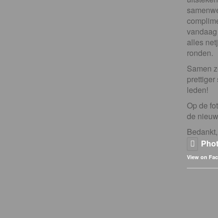
samenwer
complime
vandaag
alles net
ronden.
Samen z
prettiger
leden!
Op de fot
de nieuwe
Bedankt,
Pho
View on Fa