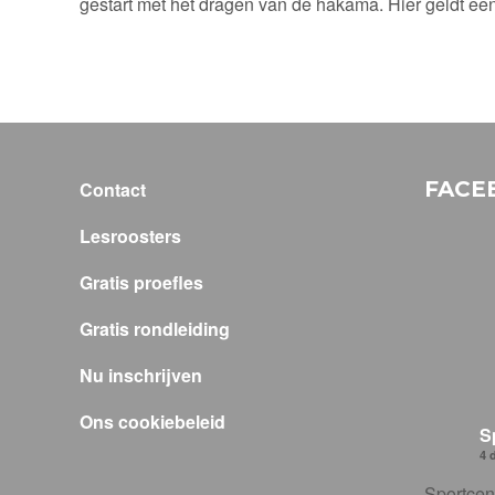
gestart met het dragen van de hakama. Hier geldt een
FACE
Contact
Lesroosters
Gratis proefles
Gratis rondleiding
Nu inschrijven
Ons cookiebeleid
S
4 
Sportcent