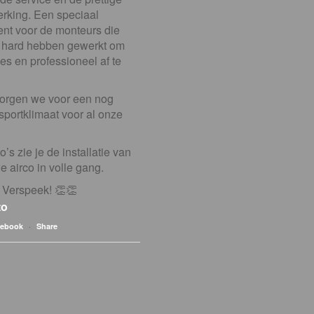
king. Een speciaal
nt voor de monteurs die
 hard hebben gewerkt om
jes en professioneel af te
orgen we voor een nog
 sportklimaat voor al onze
o’s zie je de installatie van
 airco in volle gang.
 Verspeek! 👏👏
to
·
cebook
Share