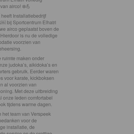
van airco! ❄️💪
eeft Installatiebedrijf
⁠￼ bij Sportcentrum Elhatri
we airco geplaatst boven de
Hierdoor is nu de volledige
atie voorzien van
eheersing.
 ruimte maken onder
nze judoka’s, aikidoka’s en
ters gebruik. Eerder waren
es voor karate, kickboksen
n al voorzien van
ioning. Met deze uitbreiding
l onze leden comfortabel
 ook tijdens warme dagen.
en het team van Verspeek
k bedanken voor de
e installatie, de
de service en de prettige