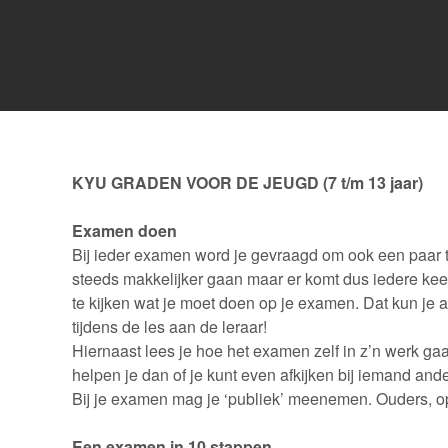
KYU GRADEN VOOR DE JEUGD (7 t/m 13 jaar)
Examen doen
Bij ieder examen word je gevraagd om ook een paar t
steeds makkelijker gaan maar er komt dus iedere keer 
te kijken wat je moet doen op je examen. Dat kun je 
tijdens de les aan de leraar!
Hiernaast lees je hoe het examen zelf in z’n werk gaat.
helpen je dan of je kunt even afkijken bij iemand ande
Bij je examen mag je ‘publiek’ meenemen. Ouders, opa
Een examen in 10 stappen