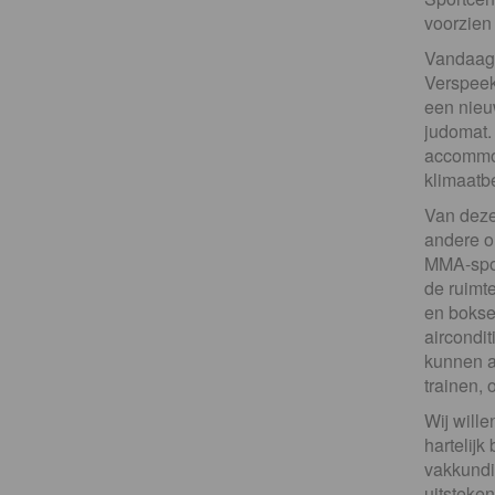
voorzien 
Vandaag h
Verspeek
een nieu
judomat. 
accommod
klimaatb
Van deze
andere o
MMA-spor
de ruimt
en bokse
aircondit
kunnen a
trainen,
Wij will
hartelij
vakkundig
uitsteken