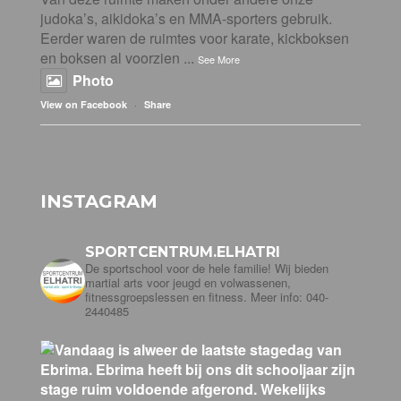
judoka’s, aikidoka’s en MMA-sporters gebruik.
Eerder waren de ruimtes voor karate, kickboksen
en boksen al voorzien
...
See More
Photo
·
View on Facebook
Share
INSTAGRAM
SPORTCENTRUM.ELHATRI
De sportschool voor de hele familie! Wij bieden
martial arts voor jeugd en volwassenen,
fitnessgroepslessen en fitness. Meer info: 040-
2440485