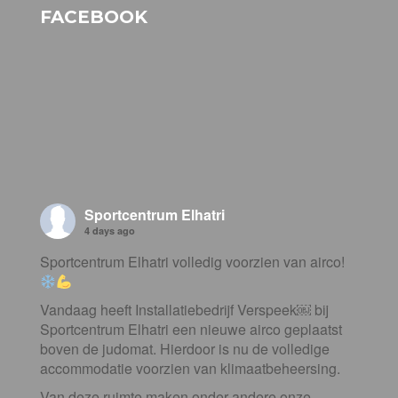
FACEBOOK
Sportcentrum Elhatri
4 days ago
Sportcentrum Elhatri volledig voorzien van airco!
Vandaag heeft Installatiebedrijf Verspeek⁠￼ bij
Sportcentrum Elhatri een nieuwe airco geplaatst
boven de judomat. Hierdoor is nu de volledige
accommodatie voorzien van klimaatbeheersing.
Van deze ruimte maken onder andere onze