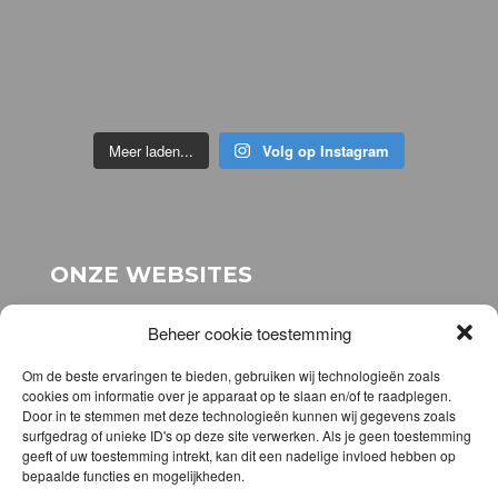
Meer laden...
Volg op Instagram
ONZE WEBSITES
voor onze stichting:
www.stichting-topsport-
Beheer cookie toestemming
elhatri.nl
voor onze webshop:
www.elhatrishop.nl
Om de beste ervaringen te bieden, gebruiken wij technologieën zoals
cookies om informatie over je apparaat op te slaan en/of te raadplegen.
Door in te stemmen met deze technologieën kunnen wij gegevens zoals
DOWNLOAD DE APP
surfgedrag of unieke ID's op deze site verwerken. Als je geen toestemming
geeft of uw toestemming intrekt, kan dit een nadelige invloed hebben op
bepaalde functies en mogelijkheden.