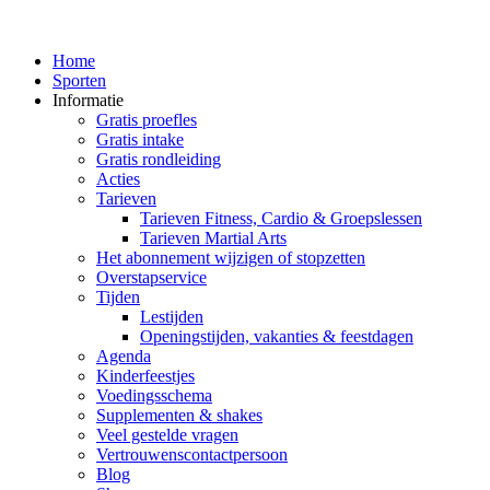
Home
Sporten
Informatie
Gratis proefles
Gratis intake
Gratis rondleiding
Acties
Tarieven
Tarieven Fitness, Cardio & Groepslessen
Tarieven Martial Arts
Het abonnement wijzigen of stopzetten
Overstapservice
Tijden
Lestijden
Openingstijden, vakanties & feestdagen
Agenda
Kinderfeestjes
Voedingsschema
Supplementen & shakes
Veel gestelde vragen
Vertrouwenscontactpersoon
Blog