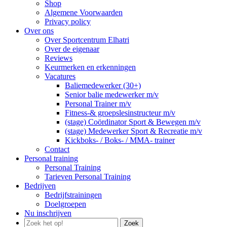
Shop
Algemene Voorwaarden
Privacy policy
Over ons
Over Sportcentrum Elhatri
Over de eigenaar
Reviews
Keurmerken en erkenningen
Vacatures
Baliemedewerker (30+)
Senior balie medewerker m/v
Personal Trainer m/v
Fitness-& groepslesinstructeur m/v
(stage) Coördinator Sport & Bewegen m/v
(stage) Medewerker Sport & Recreatie m/v
Kickboks- / Boks- / MMA- trainer
Contact
Personal training
Personal Training
Tarieven Personal Training
Bedrijven
Bedrijfstrainingen
Doelgroepen
Nu inschrijven
Zoek