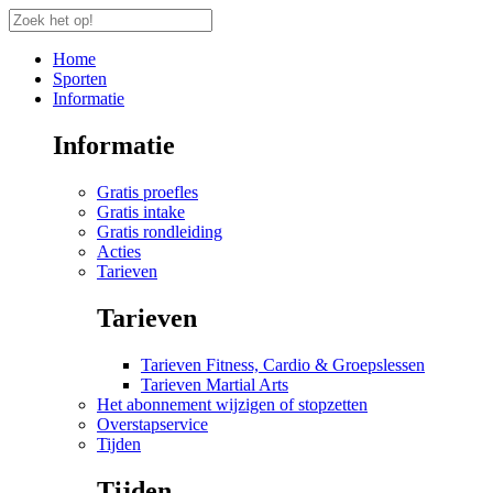
Home
Sporten
Informatie
Informatie
Gratis proefles
Gratis intake
Gratis rondleiding
Acties
Tarieven
Tarieven
Tarieven Fitness, Cardio & Groepslessen
Tarieven Martial Arts
Het abonnement wijzigen of stopzetten
Overstapservice
Tijden
Tijden