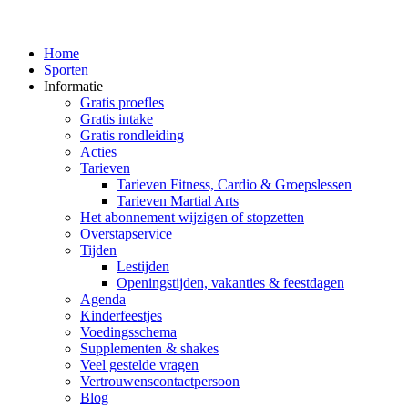
Home
Sporten
Informatie
Gratis proefles
Gratis intake
Gratis rondleiding
Acties
Tarieven
Tarieven Fitness, Cardio & Groepslessen
Tarieven Martial Arts
Het abonnement wijzigen of stopzetten
Overstapservice
Tijden
Lestijden
Openingstijden, vakanties & feestdagen
Agenda
Kinderfeestjes
Voedingsschema
Supplementen & shakes
Veel gestelde vragen
Vertrouwenscontactpersoon
Blog