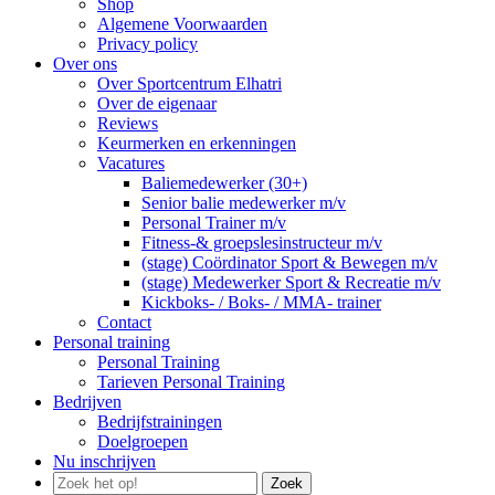
Shop
Algemene Voorwaarden
Privacy policy
Over ons
Over Sportcentrum Elhatri
Over de eigenaar
Reviews
Keurmerken en erkenningen
Vacatures
Baliemedewerker (30+)
Senior balie medewerker m/v
Personal Trainer m/v
Fitness-& groepslesinstructeur m/v
(stage) Coördinator Sport & Bewegen m/v
(stage) Medewerker Sport & Recreatie m/v
Kickboks- / Boks- / MMA- trainer
Contact
Personal training
Personal Training
Tarieven Personal Training
Bedrijven
Bedrijfstrainingen
Doelgroepen
Nu inschrijven
Zoek