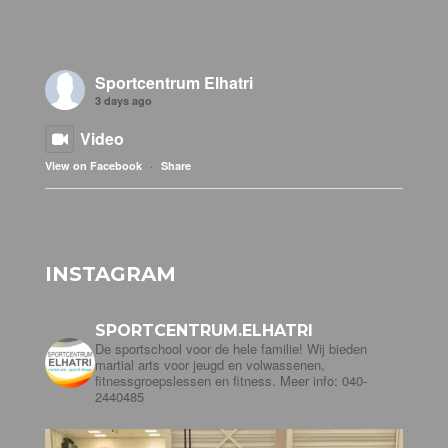
Sportcentrum Elhatri
3 days ago
Video
·
View on Facebook
Share
INSTAGRAM
SPORTCENTRUM.ELHATRI
De sportschool voor de hele familie! Wij bieden
martial arts voor jeugd en volwassenen,
fitnessgroepslessen en fitness. Meer info: 040-
2440485