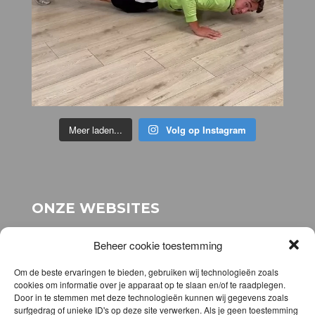
Meer laden...
Volg op Instagram
ONZE WEBSITES
voor onze stichting:
www.stichting-topsport-
Beheer cookie toestemming
elhatri.nl
voor onze webshop:
www.elhatrishop.nl
Om de beste ervaringen te bieden, gebruiken wij technologieën zoals
cookies om informatie over je apparaat op te slaan en/of te raadplegen.
Door in te stemmen met deze technologieën kunnen wij gegevens zoals
DOWNLOAD DE APP
surfgedrag of unieke ID's op deze site verwerken. Als je geen toestemming