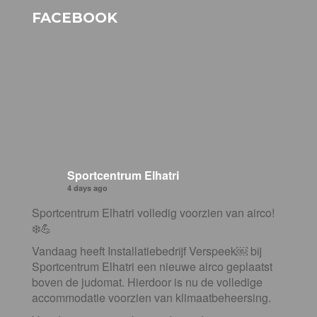
FACEBOOK
Sportcentrum Elhatri
4 days ago
Sportcentrum Elhatri volledig voorzien van airco!
❄️💪
Vandaag heeft Installatiebedrijf Verspeek⁠￼ bij
Sportcentrum Elhatri een nieuwe airco geplaatst
boven de judomat. Hierdoor is nu de volledige
accommodatie voorzien van klimaatbeheersing.