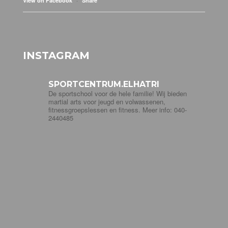
·
View on Facebook
Share
INSTAGRAM
SPORTCENTRUM.ELHATRI
De sportschool voor de hele familie! Wij bieden
martial arts voor jeugd en volwassenen,
fitnessgroepslessen en fitness. Meer info: 040-
2440485