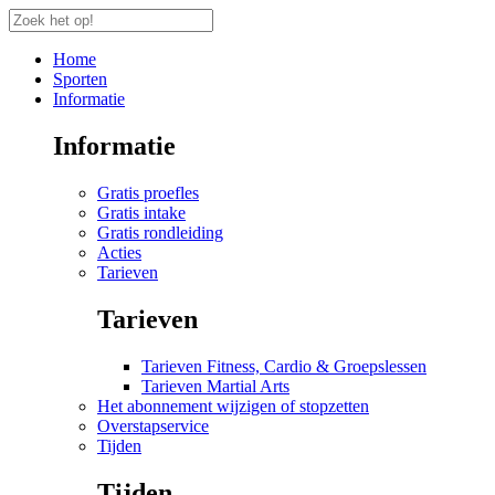
Home
Sporten
Informatie
Informatie
Gratis proefles
Gratis intake
Gratis rondleiding
Acties
Tarieven
Tarieven
Tarieven Fitness, Cardio & Groepslessen
Tarieven Martial Arts
Het abonnement wijzigen of stopzetten
Overstapservice
Tijden
Tijden