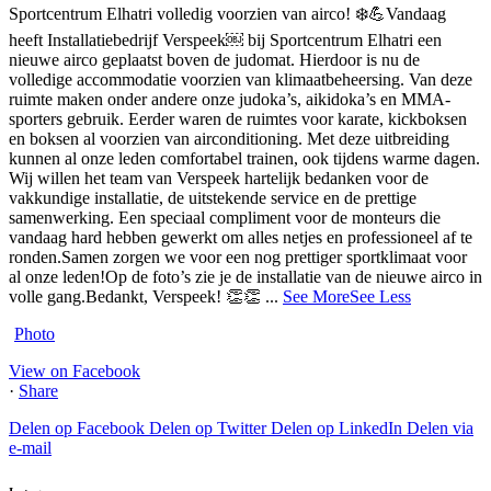
Sportcentrum Elhatri volledig voorzien van airco! ❄️💪
Vandaag
heeft Installatiebedrijf Verspeek⁠￼ bij Sportcentrum Elhatri een
nieuwe airco geplaatst boven de judomat. Hierdoor is nu de
volledige accommodatie voorzien van klimaatbeheersing.
Van deze
ruimte maken onder andere onze judoka’s, aikidoka’s en MMA-
sporters gebruik. Eerder waren de ruimtes voor karate, kickboksen
en boksen al voorzien van airconditioning. Met deze uitbreiding
kunnen al onze leden comfortabel trainen, ook tijdens warme dagen.
Wij willen het team van Verspeek hartelijk bedanken voor de
vakkundige installatie, de uitstekende service en de prettige
samenwerking. Een speciaal compliment voor de monteurs die
vandaag hard hebben gewerkt om alles netjes en professioneel af te
ronden.
Samen zorgen we voor een nog prettiger sportklimaat voor
al onze leden!
Op de foto’s zie je de installatie van de nieuwe airco in
volle gang.
Bedankt, Verspeek! 👏👏
...
See More
See Less
Photo
View on Facebook
·
Share
Delen op Facebook
Delen op Twitter
Delen op LinkedIn
Delen via
e-mail