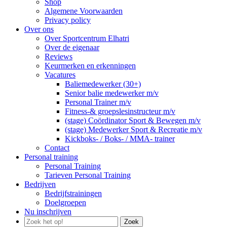
Shop
Algemene Voorwaarden
Privacy policy
Over ons
Over Sportcentrum Elhatri
Over de eigenaar
Reviews
Keurmerken en erkenningen
Vacatures
Baliemedewerker (30+)
Senior balie medewerker m/v
Personal Trainer m/v
Fitness-& groepslesinstructeur m/v
(stage) Coördinator Sport & Bewegen m/v
(stage) Medewerker Sport & Recreatie m/v
Kickboks- / Boks- / MMA- trainer
Contact
Personal training
Personal Training
Tarieven Personal Training
Bedrijven
Bedrijfstrainingen
Doelgroepen
Nu inschrijven
Zoek