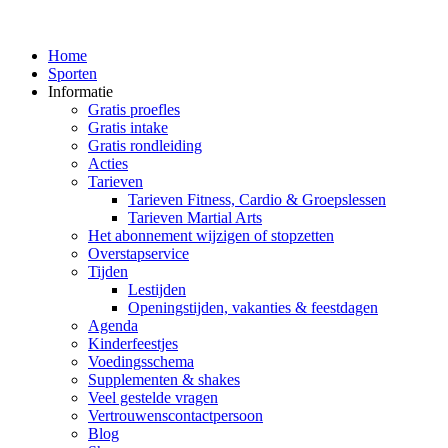
Home
Sporten
Informatie
Gratis proefles
Gratis intake
Gratis rondleiding
Acties
Tarieven
Tarieven Fitness, Cardio & Groepslessen
Tarieven Martial Arts
Het abonnement wijzigen of stopzetten
Overstapservice
Tijden
Lestijden
Openingstijden, vakanties & feestdagen
Agenda
Kinderfeestjes
Voedingsschema
Supplementen & shakes
Veel gestelde vragen
Vertrouwenscontactpersoon
Blog