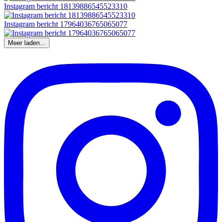
Instagram bericht 18139886545523310
Instagram bericht 17964036765065077
Meer laden...