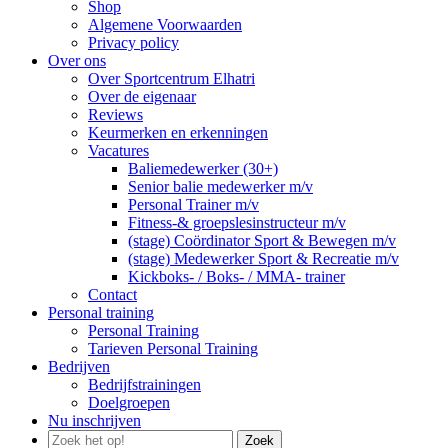
Shop
Algemene Voorwaarden
Privacy policy
Over ons
Over Sportcentrum Elhatri
Over de eigenaar
Reviews
Keurmerken en erkenningen
Vacatures
Baliemedewerker (30+)
Senior balie medewerker m/v
Personal Trainer m/v
Fitness-& groepslesinstructeur m/v
(stage) Coördinator Sport & Bewegen m/v
(stage) Medewerker Sport & Recreatie m/v
Kickboks- / Boks- / MMA- trainer
Contact
Personal training
Personal Training
Tarieven Personal Training
Bedrijven
Bedrijfstrainingen
Doelgroepen
Nu inschrijven
Zoek