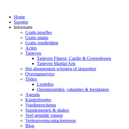
Home
Sporten
Informatie
Gratis proefles
Gratis intake
Gratis rondleiding
Acties
Tarieven
Tarieven Fitness, Cardio & Groepslessen
Tarieven Martial Arts
Het abonnement wijzigen of stopzetten
Overstapservice
Tijden
Lestijden
Openingstijden, vakanties & feestdagen
Agenda
Kinderfeestjes
Voedingsschema
Supplementen & shakes
Veel gestelde vragen
Vertrouwenscontactpersoon
Blog