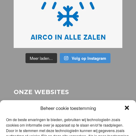
Meer laden...
Volg op Instagram
ONZE WEBSITES
voor onze stichting:
www.stichting-topsport-
Beheer cookie toestemming
elhatri.nl
voor onze webshop:
www.elhatrishop.nl
Om de beste ervaringen te bieden, gebruiken wij technologieën zoals
cookies om informatie over je apparaat op te slaan en/of te raadplegen.
Door in te stemmen met deze technologieën kunnen wij gegevens zoals
DOWNLOAD DE APP
surfgedrag of unieke ID's op deze site verwerken. Als je geen toestemming