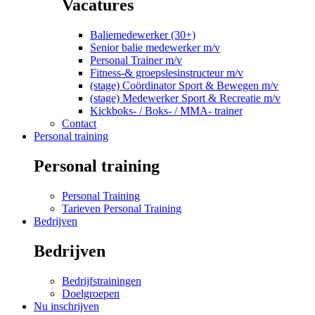
Vacatures
Baliemedewerker (30+)
Senior balie medewerker m/v
Personal Trainer m/v
Fitness-& groepslesinstructeur m/v
(stage) Coördinator Sport & Bewegen m/v
(stage) Medewerker Sport & Recreatie m/v
Kickboks- / Boks- / MMA- trainer
Contact
Personal training
Personal training
Personal Training
Tarieven Personal Training
Bedrijven
Bedrijven
Bedrijfstrainingen
Doelgroepen
Nu inschrijven