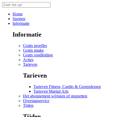
Home
Sporten
Informatie
Informatie
Gratis proefles
Gratis intake
Gratis rondleiding
Acties
Tarieven
Tarieven
Tarieven Fitness, Cardio & Groepslessen
Tarieven Martial Arts
Het abonnement wijzigen of stopzetten
Overstapservice
Tijden
Tijden