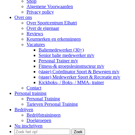
Shop
Algemene Voorwaarden
Privacy policy
Over ons
Over Sportcentrum Elhatri
Over de eigenaar
Reviews
Keurmerken en erkenningen
Vacatures
Baliemedewerker (30+)
Senior balie medewerker m/v
Personal Trainer m/v
Fitness-& groepslesinstructeur m/v
(stage) Coördinator Sport & Bewegen m/v
(stage) Medewerker Sport & Recreatie m/v
Kickboks- / Boks- / MMA- trainer
Contact
Personal training
Personal Training
Tarieven Personal Training
Bedrijven
Bedrijfstrainingen
Doelgroepen
Nu inschrijven
Zoek