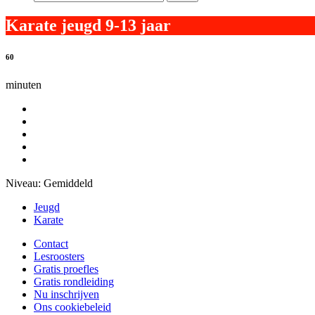
Karate jeugd 9-13 jaar
60
minuten
Niveau:
Gemiddeld
Jeugd
Karate
Contact
Lesroosters
Gratis proefles
Gratis rondleiding
Nu inschrijven
Ons cookiebeleid