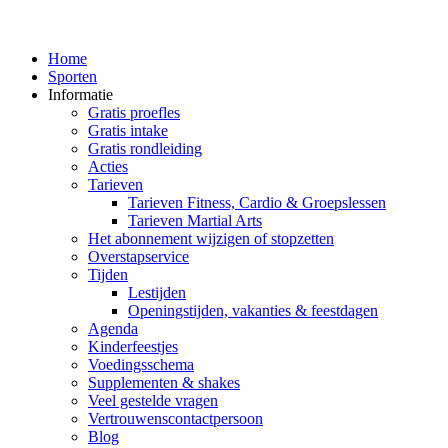
Home
Sporten
Informatie
Gratis proefles
Gratis intake
Gratis rondleiding
Acties
Tarieven
Tarieven Fitness, Cardio & Groepslessen
Tarieven Martial Arts
Het abonnement wijzigen of stopzetten
Overstapservice
Tijden
Lestijden
Openingstijden, vakanties & feestdagen
Agenda
Kinderfeestjes
Voedingsschema
Supplementen & shakes
Veel gestelde vragen
Vertrouwenscontactpersoon
Blog