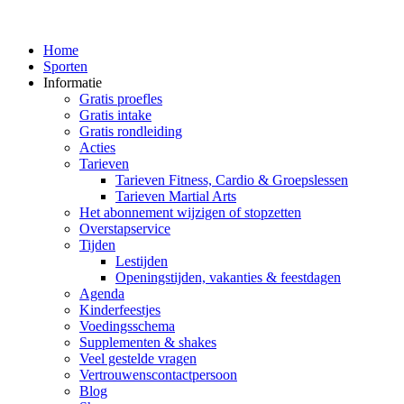
Home
Sporten
Informatie
Gratis proefles
Gratis intake
Gratis rondleiding
Acties
Tarieven
Tarieven Fitness, Cardio & Groepslessen
Tarieven Martial Arts
Het abonnement wijzigen of stopzetten
Overstapservice
Tijden
Lestijden
Openingstijden, vakanties & feestdagen
Agenda
Kinderfeestjes
Voedingsschema
Supplementen & shakes
Veel gestelde vragen
Vertrouwenscontactpersoon
Blog