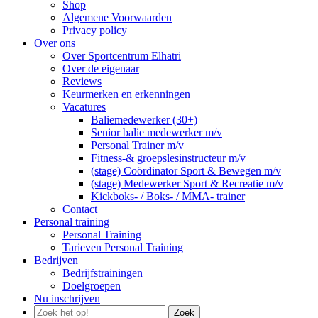
Shop
Algemene Voorwaarden
Privacy policy
Over ons
Over Sportcentrum Elhatri
Over de eigenaar
Reviews
Keurmerken en erkenningen
Vacatures
Baliemedewerker (30+)
Senior balie medewerker m/v
Personal Trainer m/v
Fitness-& groepslesinstructeur m/v
(stage) Coördinator Sport & Bewegen m/v
(stage) Medewerker Sport & Recreatie m/v
Kickboks- / Boks- / MMA- trainer
Contact
Personal training
Personal Training
Tarieven Personal Training
Bedrijven
Bedrijfstrainingen
Doelgroepen
Nu inschrijven
Zoek