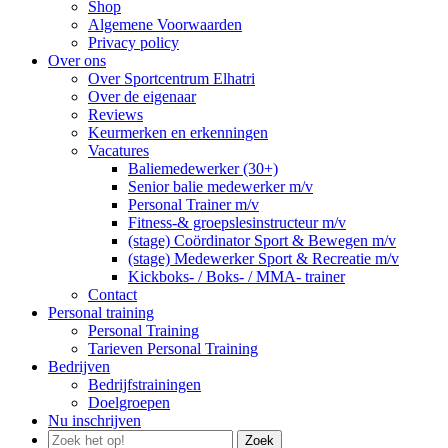
Shop
Algemene Voorwaarden
Privacy policy
Over ons
Over Sportcentrum Elhatri
Over de eigenaar
Reviews
Keurmerken en erkenningen
Vacatures
Baliemedewerker (30+)
Senior balie medewerker m/v
Personal Trainer m/v
Fitness-& groepslesinstructeur m/v
(stage) Coördinator Sport & Bewegen m/v
(stage) Medewerker Sport & Recreatie m/v
Kickboks- / Boks- / MMA- trainer
Contact
Personal training
Personal Training
Tarieven Personal Training
Bedrijven
Bedrijfstrainingen
Doelgroepen
Nu inschrijven
Zoek