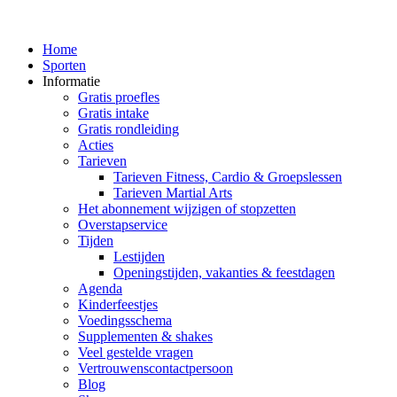
Home
Sporten
Informatie
Gratis proefles
Gratis intake
Gratis rondleiding
Acties
Tarieven
Tarieven Fitness, Cardio & Groepslessen
Tarieven Martial Arts
Het abonnement wijzigen of stopzetten
Overstapservice
Tijden
Lestijden
Openingstijden, vakanties & feestdagen
Agenda
Kinderfeestjes
Voedingsschema
Supplementen & shakes
Veel gestelde vragen
Vertrouwenscontactpersoon
Blog