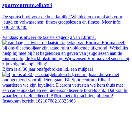
sportcentrum.elhatri
De sportschool voor de hele familie! Wij bieden martial arts voor
jeugd en volwassenen, fitnessgroepslessen en fitness. Meer info:
040-2440485
Vandaag is alweer de laatste stagedag van Ebrima.
Björn is al 30 jaar onafgebroken lid, een mijlpaal
Instagram bericht 18218768218323463