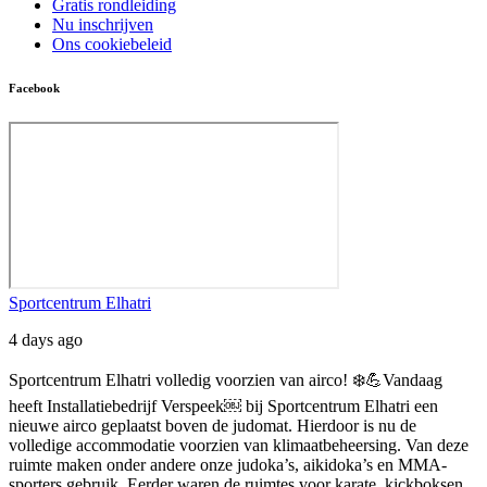
Gratis rondleiding
Nu inschrijven
Ons cookiebeleid
Facebook
Sportcentrum Elhatri
4 days ago
Sportcentrum Elhatri volledig voorzien van airco! ❄️💪
Vandaag
heeft Installatiebedrijf Verspeek⁠￼ bij Sportcentrum Elhatri een
nieuwe airco geplaatst boven de judomat. Hierdoor is nu de
volledige accommodatie voorzien van klimaatbeheersing.
Van deze
ruimte maken onder andere onze judoka’s, aikidoka’s en MMA-
sporters gebruik. Eerder waren de ruimtes voor karate, kickboksen