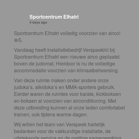
Sportcentrum Elhatri
4 days ago
Sportcentrum Elhatri volledig voorzien van airco!
❄️💪
Vandaag heeft Installatiebedrijf Verspeek⁠￼ bij
Sportcentrum Elhatri een nieuwe airco geplaatst
boven de judomat. Hierdoor is nu de volledige
accommodatie voorzien van klimaatbeheersing.
Van deze ruimte maken onder andere onze
judoka’s, aikidoka’s en MMA-sporters gebruik.
Eerder waren de ruimtes voor karate, kickboksen
en boksen al voorzien van airconditioning. Met
deze uitbreiding kunnen al onze leden comfortabel
trainen, ook tijdens warme dagen.
Wij willen het team van Verspeek hartelijk
bedanken voor de vakkundige installatie, de
uitstekende service en de prettige samenwerking.