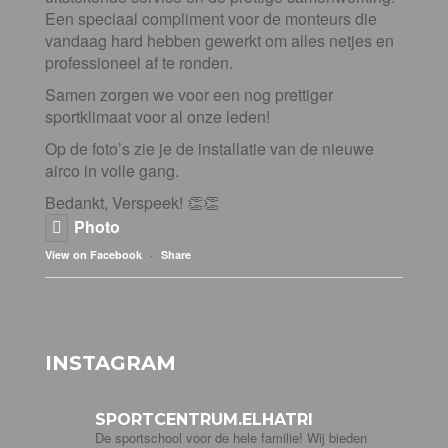
Een speciaal compliment voor de monteurs die
vandaag hard hebben gewerkt om alles netjes en
professioneel af te ronden.
Samen zorgen we voor een nog prettiger
sportklimaat voor al onze leden!
Op de foto’s zie je de installatie van de nieuwe
airco in volle gang.
Bedankt, Verspeek! 👏👏
Photo
·
View on Facebook
Share
INSTAGRAM
SPORTCENTRUM.ELHATRI
De sportschool voor de hele familie! Wij bieden