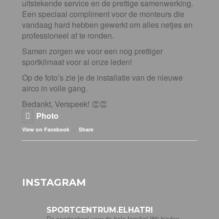
uitstekende service en de prettige samenwerking.
Een speciaal compliment voor de monteurs die
vandaag hard hebben gewerkt om alles netjes en
professioneel af te ronden.
Samen zorgen we voor een nog prettiger
sportklimaat voor al onze leden!
Op de foto’s zie je de installatie van de nieuwe
airco in volle gang.
Bedankt, Verspeek! 👏👏
Photo
·
View on Facebook
Share
INSTAGRAM
SPORTCENTRUM.ELHATRI
De sportschool voor de hele familie! Wij bieden