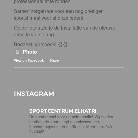
professioneel af te ronden.
Samen zorgen we voor een nog prettiger
sportklimaat voor al onze leden!
Op de foto’s zie je de installatie van de nieuwe
airco in volle gang.
Bedankt, Verspeek! 👏👏
Photo
·
View on Facebook
Share
INSTAGRAM
SPORTCENTRUM.ELHATRI
De sportschool voor de hele familie! Wij bieden
martial arts voor jeugd en volwassenen,
fitnessgroepslessen en fitness. Meer info: 040-
2440485