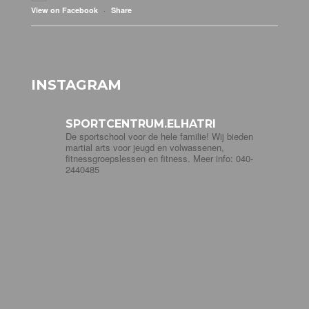
·
View on Facebook
Share
INSTAGRAM
SPORTCENTRUM.ELHATRI
De sportschool voor de hele familie! Wij bieden
martial arts voor jeugd en volwassenen,
fitnessgroepslessen en fitness. Meer info: 040-
2440485