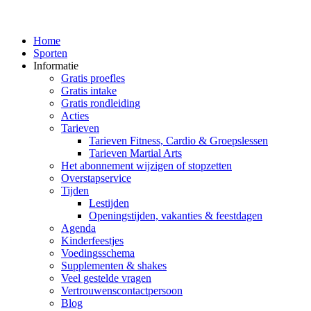
Home
Sporten
Informatie
Gratis proefles
Gratis intake
Gratis rondleiding
Acties
Tarieven
Tarieven Fitness, Cardio & Groepslessen
Tarieven Martial Arts
Het abonnement wijzigen of stopzetten
Overstapservice
Tijden
Lestijden
Openingstijden, vakanties & feestdagen
Agenda
Kinderfeestjes
Voedingsschema
Supplementen & shakes
Veel gestelde vragen
Vertrouwenscontactpersoon
Blog