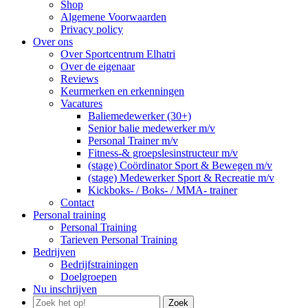
Shop
Algemene Voorwaarden
Privacy policy
Over ons
Over Sportcentrum Elhatri
Over de eigenaar
Reviews
Keurmerken en erkenningen
Vacatures
Baliemedewerker (30+)
Senior balie medewerker m/v
Personal Trainer m/v
Fitness-& groepslesinstructeur m/v
(stage) Coördinator Sport & Bewegen m/v
(stage) Medewerker Sport & Recreatie m/v
Kickboks- / Boks- / MMA- trainer
Contact
Personal training
Personal Training
Tarieven Personal Training
Bedrijven
Bedrijfstrainingen
Doelgroepen
Nu inschrijven
Zoek