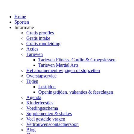
Home
Sporten
Informatie
Gratis proefles
Gratis intake
Gratis rondleiding
Acties
Tarieven
Tarieven Fitness, Cardio & Groepslessen
Tarieven Martial Arts
Het abonnement wijzigen of stopzetten
Overstapservice
Tijden
Lestijden
Openingstijden, vakanties & feestdagen
Agenda
Kinderfeestjes
Voedingsschema
Supplementen & shakes
Veel gestelde vragen
Vertrouwenscontactpersoon
Blog