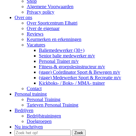
Shop
Algemene Voorwaarden
Privacy policy
Over ons
Over Sportcentrum Elhatri
Over de eigenaar
Reviews
Keurmerken en erkenningen
Vacatures
Baliemedewerker (30+)
Senior balie medewerker m/v
Personal Trainer m/v
Fitness-& groepslesinstructeur m/v
(stage) Coördinator Sport & Bewegen m/v
(stage) Medewerker Sport & Recreatie m/v
Kickboks- / Boks- / MMA- trainer
Contact
Personal training
Personal Training
Tarieven Personal Training
Bedrijven
Bedrijfstrainingen
Doelgroepen
Nu inschrijven
Zoek