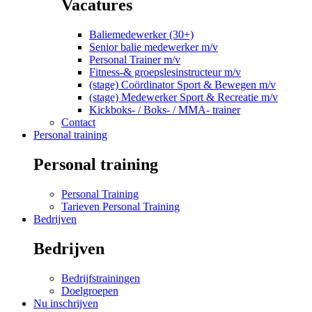
Vacatures
Baliemedewerker (30+)
Senior balie medewerker m/v
Personal Trainer m/v
Fitness-& groepslesinstructeur m/v
(stage) Coördinator Sport & Bewegen m/v
(stage) Medewerker Sport & Recreatie m/v
Kickboks- / Boks- / MMA- trainer
Contact
Personal training
Personal training
Personal Training
Tarieven Personal Training
Bedrijven
Bedrijven
Bedrijfstrainingen
Doelgroepen
Nu inschrijven