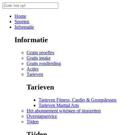
Home
Sporten
Informatie
Informatie
Gratis proefles
Gratis intake
Gratis rondleiding
Acties
Tarieven
Tarieven
Tarieven Fitness, Cardio & Groepslessen
Tarieven Martial Arts
Het abonnement wijzigen of stopzetten
Overstapservice
Tijden
Tijden