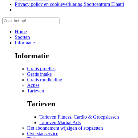
Privacy policy en cookieverklaring Sportcentrum Elhatri
Home
Sporten
Informatie
Informatie
Gratis proefles
Gratis intake
Gratis rondleiding
Acties
Tarieven
Tarieven
Tarieven Fitness, Cardio & Groepslessen
Tarieven Martial Arts
Het abonnement wijzigen of stopzetten
Overstapservice