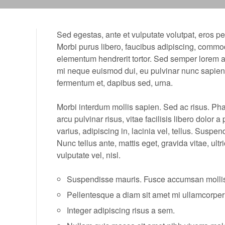
Sed egestas, ante et vulputate volutpat, eros p
Morbi purus libero, faucibus adipiscing, commod
elementum hendrerit tortor. Sed semper lorem at f
mi neque euismod dui, eu pulvinar nunc sapien 
fermentum et, dapibus sed, urna.
Morbi interdum mollis sapien. Sed ac risus. Pha
arcu pulvinar risus, vitae facilisis libero dolor 
varius, adipiscing in, lacinia vel, tellus. Suspe
Nunc tellus ante, mattis eget, gravida vitae, ultr
vulputate vel, nisl.
Suspendisse mauris. Fusce accumsan mollis
Pellentesque a diam sit amet mi ullamcorper
Integer adipiscing risus a sem.