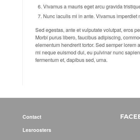
Vivamus a mauris eget arcu gravida tristiqu
Nunc iaculis mi in ante. Vivamus imperdiet n
Sed egestas, ante et vulputate volutpat, eros p
Morbi purus libero, faucibus adipiscing, commod
elementum hendrerit tortor. Sed semper lorem at f
mi neque euismod dui, eu pulvinar nunc sapien 
fermentum et, dapibus sed, urna.
FACE
Contact
Lesroosters