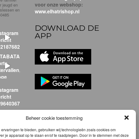
voor onze webshop:
r jeugd en
pslessen en
www.elhatrishop.nl
40485
DOWNLOAD DE
APP
Beheer cookie toestemming
m
ervaringen te bieden, gebruiken wij technologieën zoals cookies om
ver je apparaat op te slaan en/of te raadplegen. Door in te stemmen met deze