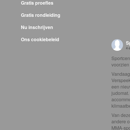
Gratis proefles
Gratis rondleiding
Nu inschrijven
Ons cookiebeleid
S
4 
Sportcent
voorzien
Vandaag h
Verspeek
een nieu
judomat. 
accommod
klimaatb
Van deze
andere o
MMA-spor