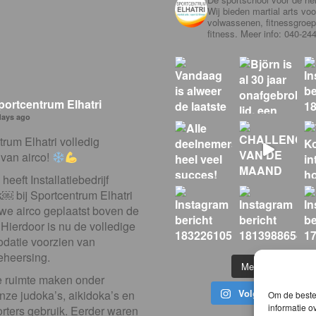
Wij bieden martial arts voo
volwassenen, fitnessgroe
fitness. Meer info: 040-24
portcentrum Elhatri
days ago
rum Elhatri volledig
 van airco!
eeft Installatiebedrijf
⁠￼ bij Sportcentrum Elhatri
we airco geplaatst boven de
Hierdoor is nu de volledige
atie voorzien van
eheersing.
Meer laden...
 ruimte maken onder
Volg op Instagra
nze judoka’s, aikidoka’s en
Om de beste 
informatie o
ters gebruik. Eerder waren