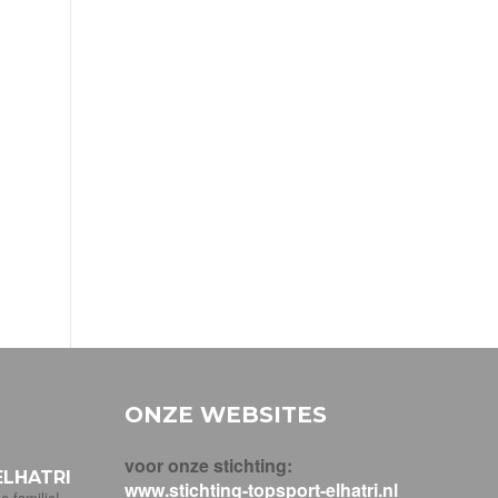
ONZE WEBSITES
voor onze stichting:
LHATRI
www.stichting-topsport-elhatri.nl
e familie!