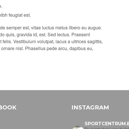
e.
ibh feugiat est.
ede semper est, vitae luctus metus libero eu augue.
o quis, gravida id, est. Sed lectus. Praesent
elis. Vestibulum volutpat, lacus a ultrices sagittis,
ornare nisl. Phasellus pede arcu, dapibus eu,
BOOK
INSTAGRAM
SPORTCENTRUM.E
De sportschool voor de hel