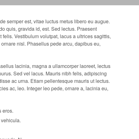
ede semper est, vitae luctus metus libero eu augue.
o quis, gravida id, est. Sed lectus. Praesent
elis. Vestibulum volutpat, lacus a ultrices sagittis,
ornare nisl. Phasellus pede arcu, dapibus eu,
sellus lacinia, magna a ullamcorper laoreet, lectus
a purus. Sed vel lacus. Mauris nibh felis, adipiscing
ndisse ac urna. Etiam pellentesque mauris ut lectus.
icies ac, leo. Integer leo pede, ornare a, lacinia eu,
 eros.
 vehicula.