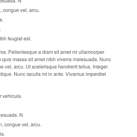
lesuada. N
 congue vel, arcu.
s.
.
bh feugiat est.
s. Pellentesque a diam sit amet mi ullamcorper
am quis massa sit amet nibh viverra malesuada. Nunc
vel, arcu. Ut scelerisque hendrerit tellus. Integer
stique. Nunc iaculis mi in ante. Vivamus imperdiet
 vehicula.
alesuada. N
, congue vel, arcu.
is.