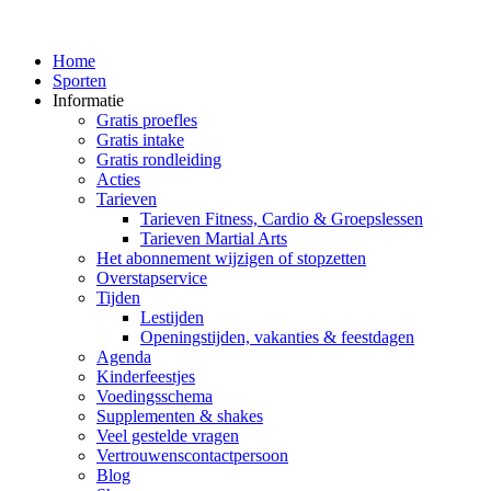
Home
Sporten
Informatie
Gratis proefles
Gratis intake
Gratis rondleiding
Acties
Tarieven
Tarieven Fitness, Cardio & Groepslessen
Tarieven Martial Arts
Het abonnement wijzigen of stopzetten
Overstapservice
Tijden
Lestijden
Openingstijden, vakanties & feestdagen
Agenda
Kinderfeestjes
Voedingsschema
Supplementen & shakes
Veel gestelde vragen
Vertrouwenscontactpersoon
Blog