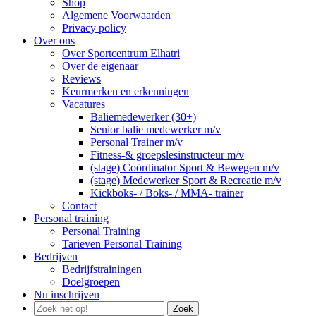
Shop
Algemene Voorwaarden
Privacy policy
Over ons
Over Sportcentrum Elhatri
Over de eigenaar
Reviews
Keurmerken en erkenningen
Vacatures
Baliemedewerker (30+)
Senior balie medewerker m/v
Personal Trainer m/v
Fitness-& groepslesinstructeur m/v
(stage) Coördinator Sport & Bewegen m/v
(stage) Medewerker Sport & Recreatie m/v
Kickboks- / Boks- / MMA- trainer
Contact
Personal training
Personal Training
Tarieven Personal Training
Bedrijven
Bedrijfstrainingen
Doelgroepen
Nu inschrijven
Zoek