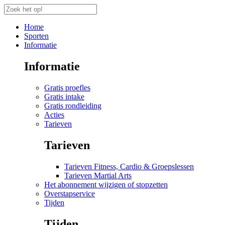
Home
Sporten
Informatie
Informatie
Gratis proefles
Gratis intake
Gratis rondleiding
Acties
Tarieven
Tarieven
Tarieven Fitness, Cardio & Groepslessen
Tarieven Martial Arts
Het abonnement wijzigen of stopzetten
Overstapservice
Tijden
Tijden