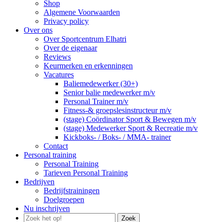
Shop
Algemene Voorwaarden
Privacy policy
Over ons
Over Sportcentrum Elhatri
Over de eigenaar
Reviews
Keurmerken en erkenningen
Vacatures
Baliemedewerker (30+)
Senior balie medewerker m/v
Personal Trainer m/v
Fitness-& groepslesinstructeur m/v
(stage) Coördinator Sport & Bewegen m/v
(stage) Medewerker Sport & Recreatie m/v
Kickboks- / Boks- / MMA- trainer
Contact
Personal training
Personal Training
Tarieven Personal Training
Bedrijven
Bedrijfstrainingen
Doelgroepen
Nu inschrijven
Zoek