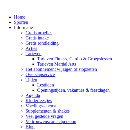
Home
Sporten
Informatie
Gratis proefles
Gratis intake
Gratis rondleiding
Acties
Tarieven
Tarieven Fitness, Cardio & Groepslessen
Tarieven Martial Arts
Het abonnement wijzigen of stopzetten
Overstapservice
Tijden
Lestijden
Openingstijden, vakanties & feestdagen
Agenda
Kinderfeestjes
Voedingsschema
Supplementen & shakes
Veel gestelde vragen
Vertrouwenscontactpersoon
Blog