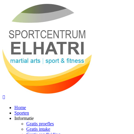
Home
Sporten
Informatie
Gratis proefles
Gratis intake