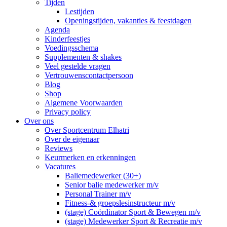
Tijden
Lestijden
Openingstijden, vakanties & feestdagen
Agenda
Kinderfeestjes
Voedingsschema
Supplementen & shakes
Veel gestelde vragen
Vertrouwenscontactpersoon
Blog
Shop
Algemene Voorwaarden
Privacy policy
Over ons
Over Sportcentrum Elhatri
Over de eigenaar
Reviews
Keurmerken en erkenningen
Vacatures
Baliemedewerker (30+)
Senior balie medewerker m/v
Personal Trainer m/v
Fitness-& groepslesinstructeur m/v
(stage) Coördinator Sport & Bewegen m/v
(stage) Medewerker Sport & Recreatie m/v