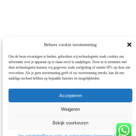
Beheer cookie toestemming
Om de beste ervaringen te bieden, gebruiken wij technologieën zoals cookies om
Meer laden...
Volg op Instagram
informatie over je apparaat op te slaan en/of te raadplegen. Door in te stemmen met
deze technologieën kunnen wij gegevens zoals surfgedrag of unieke ID's op deze site
verwerken. Als je geen toestemming geeft of uw toestemming intrekt, kan dit een
Onze websites
nadelige invloed hebben op bepaalde functies en mogelijkheden.
voor onze stichting:
www.stichting-topsport-elhatri.nl
voor onze webshop:
www.elhatrishop.nl
Accepteren
Download de app
Weigeren
Bekijk voorkeuren
Ons cookiebeleid
Privacy policy en cookieverklaring Sportcentrum Elhatri