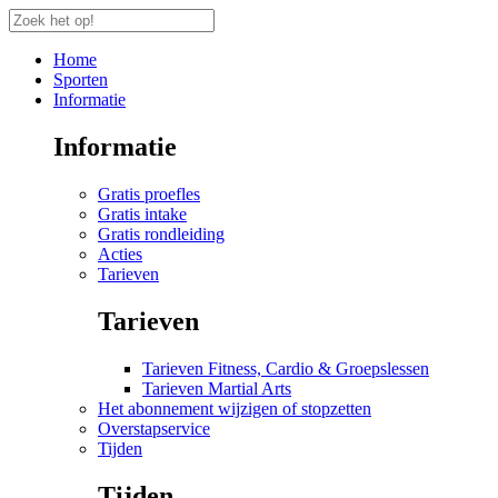
Home
Sporten
Informatie
Informatie
Gratis proefles
Gratis intake
Gratis rondleiding
Acties
Tarieven
Tarieven
Tarieven Fitness, Cardio & Groepslessen
Tarieven Martial Arts
Het abonnement wijzigen of stopzetten
Overstapservice
Tijden
Tijden