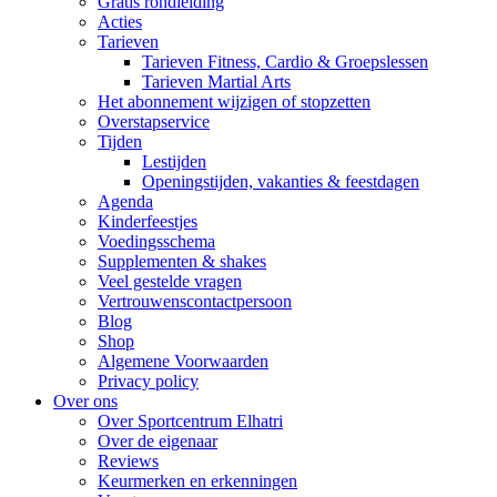
Gratis rondleiding
Acties
Tarieven
Tarieven Fitness, Cardio & Groepslessen
Tarieven Martial Arts
Het abonnement wijzigen of stopzetten
Overstapservice
Tijden
Lestijden
Openingstijden, vakanties & feestdagen
Agenda
Kinderfeestjes
Voedingsschema
Supplementen & shakes
Veel gestelde vragen
Vertrouwenscontactpersoon
Blog
Shop
Algemene Voorwaarden
Privacy policy
Over ons
Over Sportcentrum Elhatri
Over de eigenaar
Reviews
Keurmerken en erkenningen