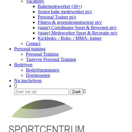
Vacatures
Baliemedewerker (30+)
Senior balie medewerker m/v
Personal Trainer m/v
Fitness-& groepslesinstructeur m/v
(stage) Coördinator Sport & Bewegen m/v
(stage) Medewerker Sport & Recreatie m/v
Kickboks- / Boks- / MMA- trainer
Contact
Personal training
Personal Training
Tarieven Personal Training
Bedrijven
Bedrijfstrainingen
Doelgroepen
Nu inschrijven
Zoek