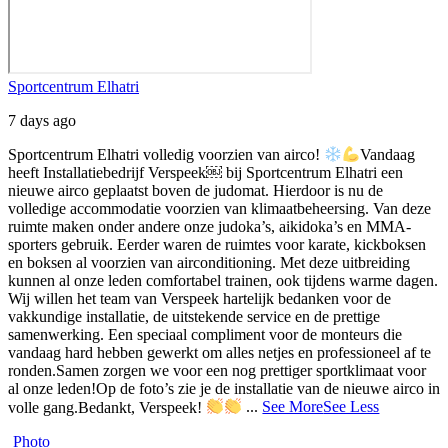
Sportcentrum Elhatri
7 days ago
Sportcentrum Elhatri volledig voorzien van airco!
Vandaag
heeft Installatiebedrijf Verspeek⁠￼ bij Sportcentrum Elhatri een
nieuwe airco geplaatst boven de judomat. Hierdoor is nu de
volledige accommodatie voorzien van klimaatbeheersing.
Van deze
ruimte maken onder andere onze judoka’s, aikidoka’s en MMA-
sporters gebruik. Eerder waren de ruimtes voor karate, kickboksen
en boksen al voorzien van airconditioning. Met deze uitbreiding
kunnen al onze leden comfortabel trainen, ook tijdens warme dagen.
Wij willen het team van Verspeek hartelijk bedanken voor de
vakkundige installatie, de uitstekende service en de prettige
samenwerking. Een speciaal compliment voor de monteurs die
vandaag hard hebben gewerkt om alles netjes en professioneel af te
ronden.
Samen zorgen we voor een nog prettiger sportklimaat voor
al onze leden!
Op de foto’s zie je de installatie van de nieuwe airco in
volle gang.
Bedankt, Verspeek!
...
See More
See Less
Photo