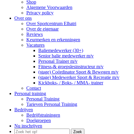
Shop
Algemene Voorwaarden
Privacy policy
Over ons
Over Sportcentrum Elhatri
Over de eigenaar
Reviews
Keurmerken en erkenningen
Vacatures
Baliemedewerker (30+)
Senior balie medewerker m/v
Personal Trainer m/v
Fitness-& groepslesinstructeur m/v
(stage) Coördinator Sport & Bewegen m/v
(stage) Medewerker Sport & Recreatie m/v
Kickboks- / Boks- / MMA- trainer
Contact
Personal training
Personal Training
Tarieven Personal Training
Bedrijven
Bedrijfstrainingen
Doelgroepen
Nu inschrijven
Zoek