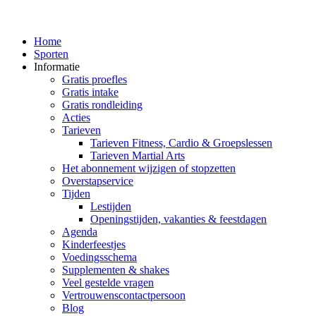
Home
Sporten
Informatie
Gratis proefles
Gratis intake
Gratis rondleiding
Acties
Tarieven
Tarieven Fitness, Cardio & Groepslessen
Tarieven Martial Arts
Het abonnement wijzigen of stopzetten
Overstapservice
Tijden
Lestijden
Openingstijden, vakanties & feestdagen
Agenda
Kinderfeestjes
Voedingsschema
Supplementen & shakes
Veel gestelde vragen
Vertrouwenscontactpersoon
Blog