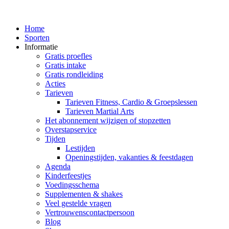
Home
Sporten
Informatie
Gratis proefles
Gratis intake
Gratis rondleiding
Acties
Tarieven
Tarieven Fitness, Cardio & Groepslessen
Tarieven Martial Arts
Het abonnement wijzigen of stopzetten
Overstapservice
Tijden
Lestijden
Openingstijden, vakanties & feestdagen
Agenda
Kinderfeestjes
Voedingsschema
Supplementen & shakes
Veel gestelde vragen
Vertrouwenscontactpersoon
Blog