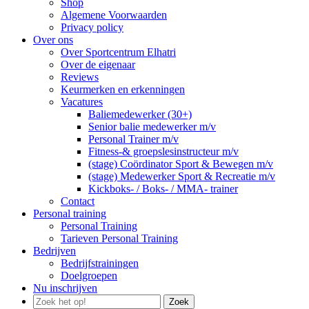
Shop
Algemene Voorwaarden
Privacy policy
Over ons
Over Sportcentrum Elhatri
Over de eigenaar
Reviews
Keurmerken en erkenningen
Vacatures
Baliemedewerker (30+)
Senior balie medewerker m/v
Personal Trainer m/v
Fitness-& groepslesinstructeur m/v
(stage) Coördinator Sport & Bewegen m/v
(stage) Medewerker Sport & Recreatie m/v
Kickboks- / Boks- / MMA- trainer
Contact
Personal training
Personal Training
Tarieven Personal Training
Bedrijven
Bedrijfstrainingen
Doelgroepen
Nu inschrijven
Zoek