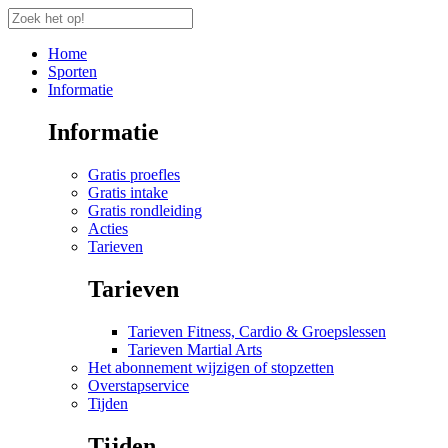
Home
Sporten
Informatie
Informatie
Gratis proefles
Gratis intake
Gratis rondleiding
Acties
Tarieven
Tarieven
Tarieven Fitness, Cardio & Groepslessen
Tarieven Martial Arts
Het abonnement wijzigen of stopzetten
Overstapservice
Tijden
Tijden