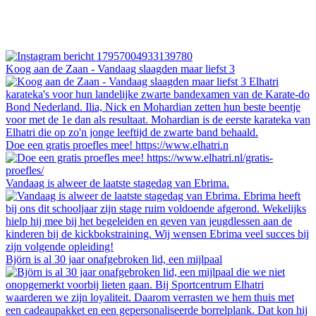
Koog aan de Zaan - Vandaag slaagden maar liefst 3
Doe een gratis proefles mee! https://www.elhatri.n
Vandaag is alweer de laatste stagedag van Ebrima.
Björn is al 30 jaar onafgebroken lid, een mijlpaal