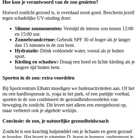
Hoe kun je verantwoord van de zon genieten?
Hoewel zonlicht gezond is, is overdaad nooit goed. Bescherm jezelf
tegen schadelijke UV-straling door:
Slimme zonmomenten:
Vermijd de intense zon tussen 12:00
en 15:00 uur.
Zonnebrandcrème:
Gebruik SPF 30 of hoger als je langer
dan 15 minuten in de zon bent.
Hydratatie:
Drink voldoende water, vooral als je buiten
sport.
Kleding en schaduw:
Draag een hoed en lichte kleding als je
langere tijd buiten bent.
Sporten in de zon: extra voordelen
Bij Sportcentrum Elhatri moedigen we buitenactiviteiten aan. Of het
nu een hardloopsessie is, yoga in het park, of een partijtje voetbal,
sporten in de zon combineert de gezondheidsvoordelen van
beweging én zonlicht. Dit levert niet alleen een energieboost op,
maar verbetert ook je algehele welzijn.
Conclusie: de zon, je natuurlijke gezondheidscoach
Zonlicht is een krachtig hulpmiddel om je lichaam en geest gezond
te houden. Het levert je vitamine D, boost je humeur, ondersteunt je