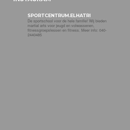
SPORTCENTRUM.ELHATRI
De sportschool voor de hele familie! Wij bieden
martial arts voor jeugd en volwassenen,
fitnessgroepslessen en fitness. Meer info: 040-
2440485