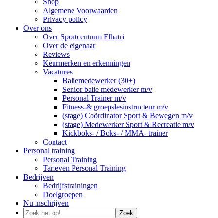
Shop
Algemene Voorwaarden
Privacy policy
Over ons
Over Sportcentrum Elhatri
Over de eigenaar
Reviews
Keurmerken en erkenningen
Vacatures
Baliemedewerker (30+)
Senior balie medewerker m/v
Personal Trainer m/v
Fitness-& groepslesinstructeur m/v
(stage) Coördinator Sport & Bewegen m/v
(stage) Medewerker Sport & Recreatie m/v
Kickboks- / Boks- / MMA- trainer
Contact
Personal training
Personal Training
Tarieven Personal Training
Bedrijven
Bedrijfstrainingen
Doelgroepen
Nu inschrijven
Zoek