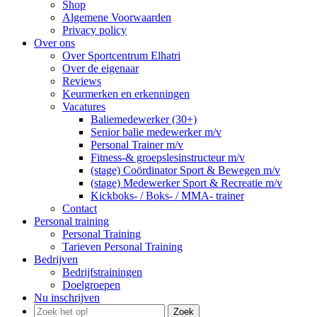
Shop
Algemene Voorwaarden
Privacy policy
Over ons
Over Sportcentrum Elhatri
Over de eigenaar
Reviews
Keurmerken en erkenningen
Vacatures
Baliemedewerker (30+)
Senior balie medewerker m/v
Personal Trainer m/v
Fitness-& groepslesinstructeur m/v
(stage) Coördinator Sport & Bewegen m/v
(stage) Medewerker Sport & Recreatie m/v
Kickboks- / Boks- / MMA- trainer
Contact
Personal training
Personal Training
Tarieven Personal Training
Bedrijven
Bedrijfstrainingen
Doelgroepen
Nu inschrijven
Zoek