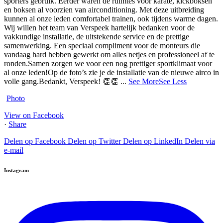
sporters gebruik. Eerder waren de ruimtes voor karate, kickboksen
en boksen al voorzien van airconditioning. Met deze uitbreiding
kunnen al onze leden comfortabel trainen, ook tijdens warme dagen.
Wij willen het team van Verspeek hartelijk bedanken voor de
vakkundige installatie, de uitstekende service en de prettige
samenwerking. Een speciaal compliment voor de monteurs die
vandaag hard hebben gewerkt om alles netjes en professioneel af te
ronden.
Samen zorgen we voor een nog prettiger sportklimaat voor
al onze leden!
Op de foto’s zie je de installatie van de nieuwe airco in
volle gang.
Bedankt, Verspeek! 👏👏
...
See More
See Less
Photo
View on Facebook
·
Share
Delen op Facebook
Delen op Twitter
Delen op LinkedIn
Delen via
e-mail
Instagram