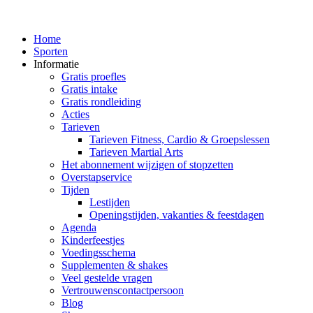
Home
Sporten
Informatie
Gratis proefles
Gratis intake
Gratis rondleiding
Acties
Tarieven
Tarieven Fitness, Cardio & Groepslessen
Tarieven Martial Arts
Het abonnement wijzigen of stopzetten
Overstapservice
Tijden
Lestijden
Openingstijden, vakanties & feestdagen
Agenda
Kinderfeestjes
Voedingsschema
Supplementen & shakes
Veel gestelde vragen
Vertrouwenscontactpersoon
Blog