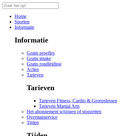
Home
Sporten
Informatie
Informatie
Gratis proefles
Gratis intake
Gratis rondleiding
Acties
Tarieven
Tarieven
Tarieven Fitness, Cardio & Groepslessen
Tarieven Martial Arts
Het abonnement wijzigen of stopzetten
Overstapservice
Tijden
Tijden