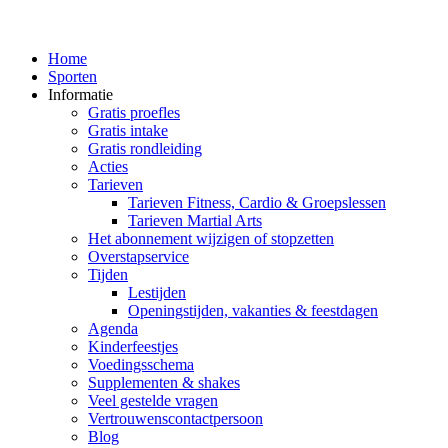
Home
Sporten
Informatie
Gratis proefles
Gratis intake
Gratis rondleiding
Acties
Tarieven
Tarieven Fitness, Cardio & Groepslessen
Tarieven Martial Arts
Het abonnement wijzigen of stopzetten
Overstapservice
Tijden
Lestijden
Openingstijden, vakanties & feestdagen
Agenda
Kinderfeestjes
Voedingsschema
Supplementen & shakes
Veel gestelde vragen
Vertrouwenscontactpersoon
Blog