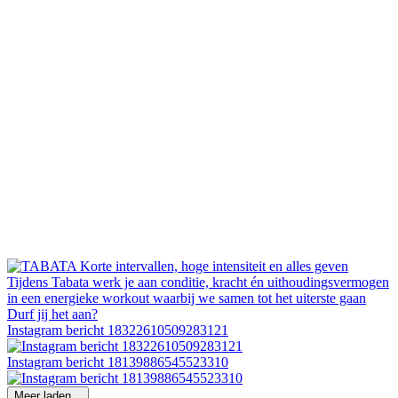
Instagram bericht 18322610509283121
Instagram bericht 18139886545523310
Meer laden...