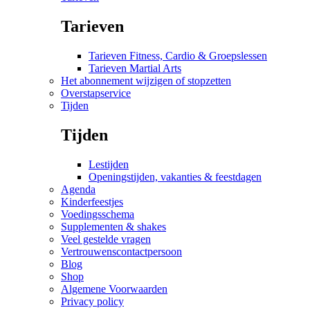
Tarieven
Tarieven Fitness, Cardio & Groepslessen
Tarieven Martial Arts
Het abonnement wijzigen of stopzetten
Overstapservice
Tijden
Tijden
Lestijden
Openingstijden, vakanties & feestdagen
Agenda
Kinderfeestjes
Voedingsschema
Supplementen & shakes
Veel gestelde vragen
Vertrouwenscontactpersoon
Blog
Shop
Algemene Voorwaarden
Privacy policy