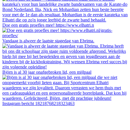
Doe een gratis proefles mee! https://www.elhatri.n
Vandaag is alweer de laatste stagedag van Ebrima.
Björn is al 30 jaar onafgebroken lid, een mijlpaal
Instagram bericht 18218768218323463