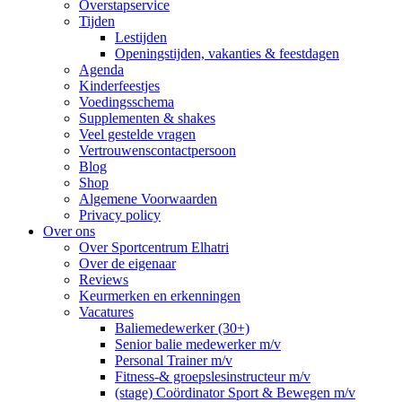
Overstapservice
Tijden
Lestijden
Openingstijden, vakanties & feestdagen
Agenda
Kinderfeestjes
Voedingsschema
Supplementen & shakes
Veel gestelde vragen
Vertrouwenscontactpersoon
Blog
Shop
Algemene Voorwaarden
Privacy policy
Over ons
Over Sportcentrum Elhatri
Over de eigenaar
Reviews
Keurmerken en erkenningen
Vacatures
Baliemedewerker (30+)
Senior balie medewerker m/v
Personal Trainer m/v
Fitness-& groepslesinstructeur m/v
(stage) Coördinator Sport & Bewegen m/v