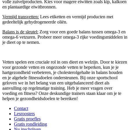
volle zuivelproducten. Kies voor magere eiwitten zoals kip, kalkoen
en plantaardige eiwitbronnen.
Vermijd transvetten:
Lees etiketten en vermijd producten met
gedeeltelijk gehydrogeneerde oliën.
Balans is de sleutel:
Zorg voor een goede balans tussen omega-3 en
omega-6 vetzuren. Probeer meer omega-3 rijke voedingsmiddelen in
je dieet op te nemen.
Vetten spelen een cruciale rol in ons dieet en welzijn. Door te kiezen
voor gezonde vetten en ongezonde vetten te beperken, kun je je
hartgezondheid verbeteren, je cholesterolgehalte in balans houden
en je algehele fitnessdoelen ondersteunen. Bij onze sportschool
geloven we in het belang van een uitgebalanceerd dieet als
aanvulling op regelmatige training. Heb je meer vragen over
voeding en fitness? Onze deskundige trainers staan klaar om je te
helpen je gezondheidsdoelen te bereiken!
Contact
Lesroosters
Gratis proefles
Gratis rondleiding
Nu inschrijven