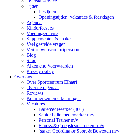
Overstapservice
Tijden
Lestijden
Openingstijden, vakanties & feestdagen
Agenda
Kinderfeestjes
Voedingsschema
Supplementen & shakes
Veel gestelde vragen
Vertrouwenscontactpersoon
Blog
Shop
Algemene Voorwaarden
Privacy policy
Over ons
Over Sportcentrum Elhatri
Over de eigenaar
Reviews
Keurmerken en erkenningen
Vacatures
Baliemedewerker (30+)
Senior balie medewerker m/v
Personal Trainer m/v
Fitness-& groepslesinstructeur m/v
(stage) Coördinator Sport & Bewegen m/v