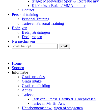
(stage) Medewerker Sport & Recreatie m/v
Kickboks- / Boks- / MMA- trainer
Contact
Personal training
Personal Training
Tarieven Personal Training
Bedrijven
Bedrijfstrainingen
Doelgroepen
Nu inschrijven
Zoek
Home
Sporten
Informatie
Gratis proefles
Gratis intake
Gratis rondleiding
Acties
Tarieven
Tarieven Fitness, Cardio & Groepslessen
Tarieven Martial Arts
Het abonnement wijzigen of stopzetten