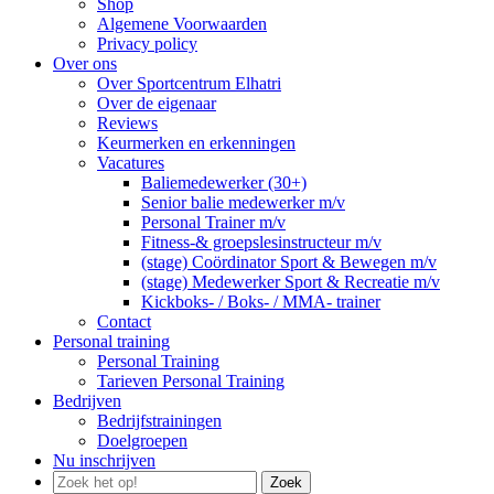
Shop
Algemene Voorwaarden
Privacy policy
Over ons
Over Sportcentrum Elhatri
Over de eigenaar
Reviews
Keurmerken en erkenningen
Vacatures
Baliemedewerker (30+)
Senior balie medewerker m/v
Personal Trainer m/v
Fitness-& groepslesinstructeur m/v
(stage) Coördinator Sport & Bewegen m/v
(stage) Medewerker Sport & Recreatie m/v
Kickboks- / Boks- / MMA- trainer
Contact
Personal training
Personal Training
Tarieven Personal Training
Bedrijven
Bedrijfstrainingen
Doelgroepen
Nu inschrijven
Zoek