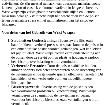
activiteiten. Ze zijn meestal gemaakt van duurzaam materiaal zoals
katoen, nylon of elastiek en kunnen variëren in lengte en breedte.
Wrist wraps zijn verkrijgbaar in verschillende stijlen en kleuren,
maar hun belangrijkste functie blijft het beschermen van de polsen
tegen overmatige stress en het minimaliseren van het risico op
blessures.
Voordelen van het Gebruik van Wrist Wraps:
Stabiliteit en Ondersteuning:
Tijdens zware lifts zoals
bankdrukken, overhead presses en squats kunnen de polsen in
een onnatuurlijke positie worden gedwongen, wat kan leiden
tot pijn of letsel. Wrist wraps bieden extra ondersteuning aan
de polsen door ze stevig op hun plaats te houden, waardoor
het risico op overbelasting wordt verminderd.
Verbeterde Prestaties:
Door de polsen stabiel te houden,
kunnen sporters zich beter concentreren op de uitvoering van
de oefeningen en de gewenste spieren effectiever targeten. Dit
kan leiden tot een verbeterde vorm en mogelijk hogere
liftcapaciteiten.
Blessurepreventie:
Overbelasting van de polsen is een
veelvoorkomend probleem bij krachttraining. Wrist wraps
verminderen de spanning op de gewrichten en pezen,
waardoor het risico op blessures zoals verstuikingen wordt
verminderd.