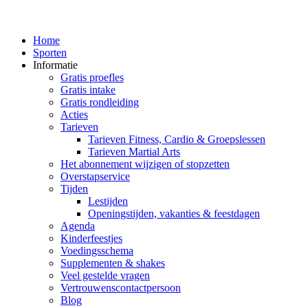
Home
Sporten
Informatie
Gratis proefles
Gratis intake
Gratis rondleiding
Acties
Tarieven
Tarieven Fitness, Cardio & Groepslessen
Tarieven Martial Arts
Het abonnement wijzigen of stopzetten
Overstapservice
Tijden
Lestijden
Openingstijden, vakanties & feestdagen
Agenda
Kinderfeestjes
Voedingsschema
Supplementen & shakes
Veel gestelde vragen
Vertrouwenscontactpersoon
Blog