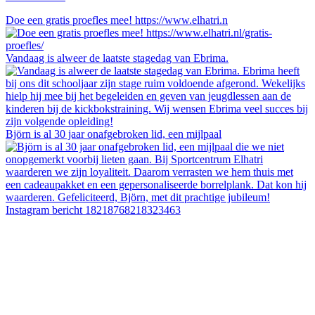
Doe een gratis proefles mee! https://www.elhatri.n
Vandaag is alweer de laatste stagedag van Ebrima.
Björn is al 30 jaar onafgebroken lid, een mijlpaal
Instagram bericht 18218768218323463