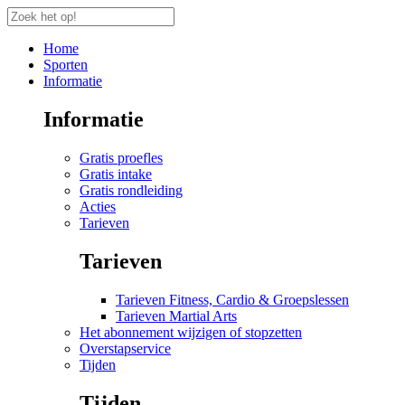
Home
Sporten
Informatie
Informatie
Gratis proefles
Gratis intake
Gratis rondleiding
Acties
Tarieven
Tarieven
Tarieven Fitness, Cardio & Groepslessen
Tarieven Martial Arts
Het abonnement wijzigen of stopzetten
Overstapservice
Tijden
Tijden