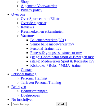
Shop
Algemene Voorwaarden
Privacy policy
Over ons
Over Sportcentrum Elhatri
Over de eigenaar
Reviews
Keurmerken en erkenningen
Vacatures
Baliemedewerker (30+)
Senior balie medewerker m/v
Personal Trainer m/v
Fitness-& groepslesinstructeur m/v
(stage) Coördinator Sport & Bewegen m/v
(stage) Medewerker Sport & Recreatie m/v
Kickboks- / Boks- / MMA- trainer
Contact
Personal training
Personal Training
Tarieven Personal Training
Bedrijven
Bedrijfstrainingen
Doelgroepen
Nu inschrijven
Zoek