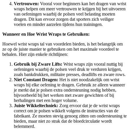
Vertrouwen:
Vooral voor beginners kan het dragen van wrist
wraps helpen om meer vertrouwen te krijgen bij het uitvoeren
van oefeningen waarbij de polsen veel belasting moeten
dragen. Dit kan ervoor zorgen dat sporters zich veiliger
voelen en minder aarzelen tijdens hun trainingen.
Wanneer en Hoe Wrist Wraps te Gebruiken:
Hoewel wrist wraps tal van voordelen bieden, is het belangrijk om
ze op de juiste manier te gebruiken om het maximale voordeel te
behalen. Hier zijn enkele richtlijnen:
Gebruik bij Zware Lifts:
Wrist wraps zijn vooral nuttig bij
oefeningen waarbij de polsen veel druk te verduren krijgen,
zoals bankdrukken, militaire presses, deadlifts en zware rows.
Niet Constant Dragen:
Het is niet noodzakelijk om wrist
wraps bij elke oefening te dragen. Gebruik ze alleen wanneer
je merkt dat je polsen extra ondersteuning nodig hebben,
bijvoorbeeld bij het werken met zware gewichten of bij
herhalingen met een hoger volume.
Juiste Wikkeltechniek:
Zorg ervoor dat je de wrist wraps
correct om je polsen wikkelt volgens de instructies van de
fabrikant. Ze moeten stevig genoeg zitten om ondersteuning te
bieden, maar niet zo strak dat de bloedcirculatie wordt
belemmerd.