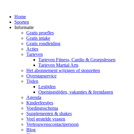
Home
Sporten
Informatie
Gratis proefles
Gratis intake
Gratis rondleiding
Acties
Tarieven
Tarieven Fitness, Cardio & Groepslessen
Tarieven Martial Arts
Het abonnement wijzigen of stopzetten
Overstapservice
Tijden
Lestijden
Openingstijden, vakanties & feestdagen
Agenda
Kinderfeestjes
Voedingsschema
Supplementen & shakes
Veel gestelde vragen
Vertrouwenscontactpersoon
Blog