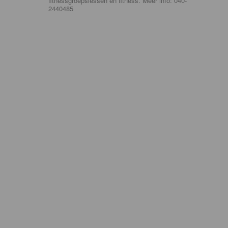
fitnessgroepslessen en fitness. Meer info: 040-
2440485