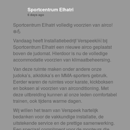
Sportcentrum Elhatri
6 days ago
Sportcentrum Elhatri volledig voorzien van airco!
❄️💪
Vandaag heeft Installatiebedrijf Verspeek⁠￼ bij
Sportcentrum Elhatri een nieuwe airco geplaatst
boven de judomat. Hierdoor is nu de volledige
accommodatie voorzien van klimaatbeheersing.
Van deze ruimte maken onder andere onze
judoka’s, aikidoka’s en MMA-sporters gebruik.
Eerder waren de ruimtes voor karate, kickboksen
en boksen al voorzien van airconditioning. Met
deze uitbreiding kunnen al onze leden comfortabel
trainen, ook tijdens warme dagen.
Wij willen het team van Verspeek hartelijk
bedanken voor de vakkundige installatie, de
uitstekende service en de prettige samenwerking.
Een speciaal compliment voor de monteurs die