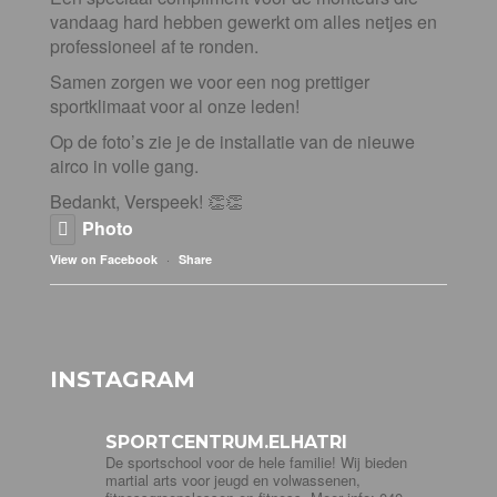
vandaag hard hebben gewerkt om alles netjes en
professioneel af te ronden.
Samen zorgen we voor een nog prettiger
sportklimaat voor al onze leden!
Op de foto’s zie je de installatie van de nieuwe
airco in volle gang.
Bedankt, Verspeek! 👏👏
Photo
·
View on Facebook
Share
INSTAGRAM
SPORTCENTRUM.ELHATRI
De sportschool voor de hele familie! Wij bieden
martial arts voor jeugd en volwassenen,