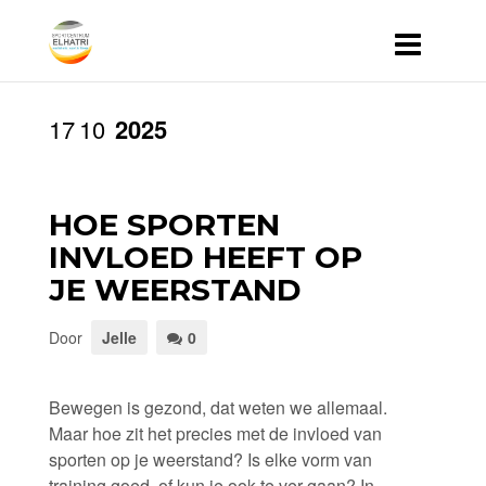
17
10
2025
HOE SPORTEN
INVLOED HEEFT OP
JE WEERSTAND
Door
Jelle
0
Bewegen is gezond, dat weten we allemaal.
Maar hoe zit het precies met de invloed van
sporten op je weerstand? Is elke vorm van
training goed, of kun je ook te ver gaan? In