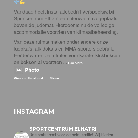
Vandaag heeft Installatiebedrijf Verspeek⁠￼ bij
Sportcentrum Elhatri een nieuwe airco geplaatst
boven de judomat. Hierdoor is nu de volledige
accommodatie voorzien van klimaatbeheersing.
Van deze ruimte maken onder andere onze
judoka’s, aikidoka’s en MMA-sporters gebruik.
Eerder waren de ruimtes voor karate, kickboksen
en boksen al voorzien
...
See More
Photo
·
View on Facebook
Share
INSTAGRAM
SPORTCENTRUM.ELHATRI
De sportschool voor de hele familie! Wij bieden