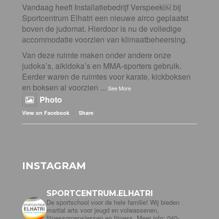
Vandaag heeft Installatiebedrijf Verspeek⁠￼ bij
Sportcentrum Elhatri een nieuwe airco geplaatst
boven de judomat. Hierdoor is nu de volledige
accommodatie voorzien van klimaatbeheersing.
Van deze ruimte maken onder andere onze
judoka’s, aikidoka’s en MMA-sporters gebruik.
Eerder waren de ruimtes voor karate, kickboksen
en boksen al voorzien
...
See More
Photo
·
View on Facebook
Share
INSTAGRAM
SPORTCENTRUM.ELHATRI
De sportschool voor de hele familie! Wij bieden
martial arts voor jeugd en volwassenen,
fitnessgroepslessen en fitness. Meer info: 040-