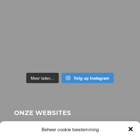
Meer laden...
Volg op Instagram
ONZE WEBSITES
voor onze stichting:
www.stichting-topsport-
Beheer cookie toestemming
elhatri.nl