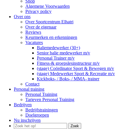
Shop
Algemene Voorwaarden
Privacy policy
Over ons
Over Sportcentrum Elhatri
Over de eigenaar
Reviews
Keurmerken en erkenningen
Vacatures
Baliemedewerker (30+)
Senior balie medewerker m/v
Personal Trainer m/v
Fitness-& groepslesinstructeur m/v
(stage) Coördinator Sport & Bewegen m/v
(stage) Medewerker Sport & Recreatie m/v
Kickboks- / Boks- / MMA- trainer
Contact
Personal training
Personal Training
Tarieven Personal Training
Bedrijven
Bedrijfstrainingen
Doelgroepen
Nu inschrijven
Zoek