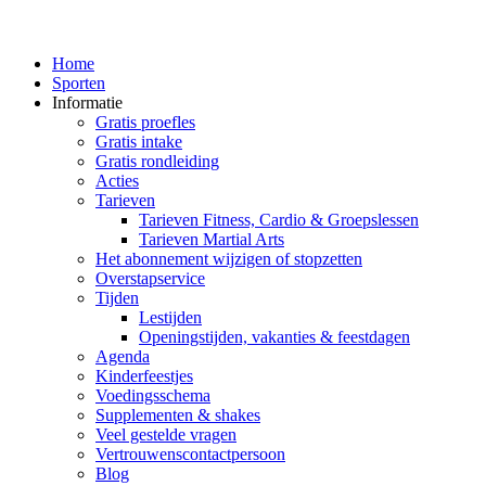
Home
Sporten
Informatie
Gratis proefles
Gratis intake
Gratis rondleiding
Acties
Tarieven
Tarieven Fitness, Cardio & Groepslessen
Tarieven Martial Arts
Het abonnement wijzigen of stopzetten
Overstapservice
Tijden
Lestijden
Openingstijden, vakanties & feestdagen
Agenda
Kinderfeestjes
Voedingsschema
Supplementen & shakes
Veel gestelde vragen
Vertrouwenscontactpersoon
Blog