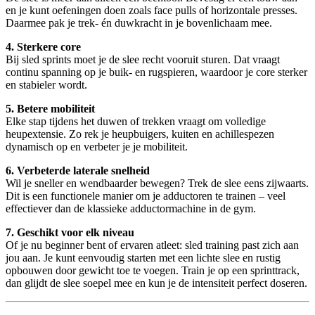
en je kunt oefeningen doen zoals face pulls of horizontale presses.
Daarmee pak je trek- én duwkracht in je bovenlichaam mee.
4. Sterkere core
Bij sled sprints moet je de slee recht vooruit sturen. Dat vraagt
continu spanning op je buik- en rugspieren, waardoor je core sterker
en stabieler wordt.
5. Betere mobiliteit
Elke stap tijdens het duwen of trekken vraagt om volledige
heupextensie. Zo rek je heupbuigers, kuiten en achillespezen
dynamisch op en verbeter je je mobiliteit.
6. Verbeterde laterale snelheid
Wil je sneller en wendbaarder bewegen? Trek de slee eens zijwaarts.
Dit is een functionele manier om je adductoren te trainen – veel
effectiever dan de klassieke adductormachine in de gym.
7. Geschikt voor elk niveau
Of je nu beginner bent of ervaren atleet: sled training past zich aan
jou aan. Je kunt eenvoudig starten met een lichte slee en rustig
opbouwen door gewicht toe te voegen. Train je op een sprinttrack,
dan glijdt de slee soepel mee en kun je de intensiteit perfect doseren.