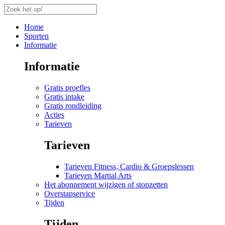
Home
Sporten
Informatie
Informatie
Gratis proefles
Gratis intake
Gratis rondleiding
Acties
Tarieven
Tarieven
Tarieven Fitness, Cardio & Groepslessen
Tarieven Martial Arts
Het abonnement wijzigen of stopzetten
Overstapservice
Tijden
Tijden