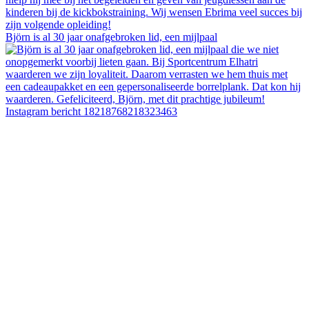
Björn is al 30 jaar onafgebroken lid, een mijlpaal
Instagram bericht 18218768218323463