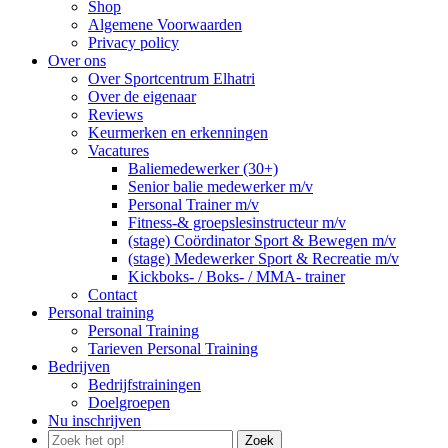
Shop
Algemene Voorwaarden
Privacy policy
Over ons
Over Sportcentrum Elhatri
Over de eigenaar
Reviews
Keurmerken en erkenningen
Vacatures
Baliemedewerker (30+)
Senior balie medewerker m/v
Personal Trainer m/v
Fitness-& groepslesinstructeur m/v
(stage) Coördinator Sport & Bewegen m/v
(stage) Medewerker Sport & Recreatie m/v
Kickboks- / Boks- / MMA- trainer
Contact
Personal training
Personal Training
Tarieven Personal Training
Bedrijven
Bedrijfstrainingen
Doelgroepen
Nu inschrijven
Zoek