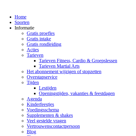
Home
Sporten
Informatie
Gratis proefles
Gratis intake
Gratis rondleiding
Acties
Tarieven
Tarieven Fitness, Cardio & Groepslessen
Tarieven Martial Arts
Het abonnement wijzigen of stopzetten
Overstapservice
Tijden
Lestijden
Openingstijden, vakanties & feestdagen
Agenda
Kinderfeestjes
Voedingsschema
Supplementen & shakes
Veel gestelde vragen
Vertrouwenscontactpersoon
Blog