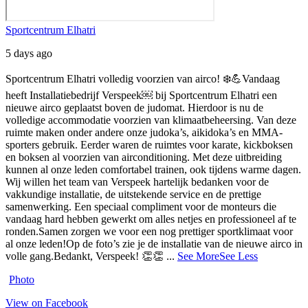
Sportcentrum Elhatri
5 days ago
Sportcentrum Elhatri volledig voorzien van airco! ❄️💪
Vandaag
heeft Installatiebedrijf Verspeek⁠￼ bij Sportcentrum Elhatri een
nieuwe airco geplaatst boven de judomat. Hierdoor is nu de
volledige accommodatie voorzien van klimaatbeheersing.
Van deze
ruimte maken onder andere onze judoka’s, aikidoka’s en MMA-
sporters gebruik. Eerder waren de ruimtes voor karate, kickboksen
en boksen al voorzien van airconditioning. Met deze uitbreiding
kunnen al onze leden comfortabel trainen, ook tijdens warme dagen.
Wij willen het team van Verspeek hartelijk bedanken voor de
vakkundige installatie, de uitstekende service en de prettige
samenwerking. Een speciaal compliment voor de monteurs die
vandaag hard hebben gewerkt om alles netjes en professioneel af te
ronden.
Samen zorgen we voor een nog prettiger sportklimaat voor
al onze leden!
Op de foto’s zie je de installatie van de nieuwe airco in
volle gang.
Bedankt, Verspeek! 👏👏
...
See More
See Less
Photo
View on Facebook