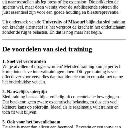
uit naar toestellen als leg press of leg extension. Die prikkelen de
spieren wel, maar doen weinig voor de stabiliserende spieren die
juist essentieel zijn voor een goede houding en blessurepreventie.
Uit onderzoek van de
University of Missouri
blijkt dat sled training
een krachtig alternatief is: het vergroot de kracht in het onderlichaam
zonder de rug te belasten. En dat is nog maar het begin.
De voordelen van sled training
1. Snel vet verbranden
Wil je afvallen of droger worden? Met sled training kun je perfect
korte, intensieve intervaltrainingen doen. Dit type training is veel
effectiever voor vetverlies dan traditionele cardio en pakt met name
het onderhuidse vet aan.
2. Nauwelijks spierpijn
Sled training bestaat bijna volledig uit concentrische bewegingen.
Dat betekent: geen zware excentrische belasting en dus een veel
kleinere kans op spierpijn. Ideaal als je regelmatig wilt trainen en
toch fit wilt blijven.
3. Ook voor het bovenlichaam
De slee is meer dan alleen een beentool. Bevestig er een touw aan