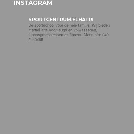
INSTAGRAM
SPORTCENTRUM.ELHATRI
De sportschool voor de hele familie! Wij bieden
martial arts voor jeugd en volwassenen,
fitnessgroepslessen en fitness. Meer info: 040-
2440485