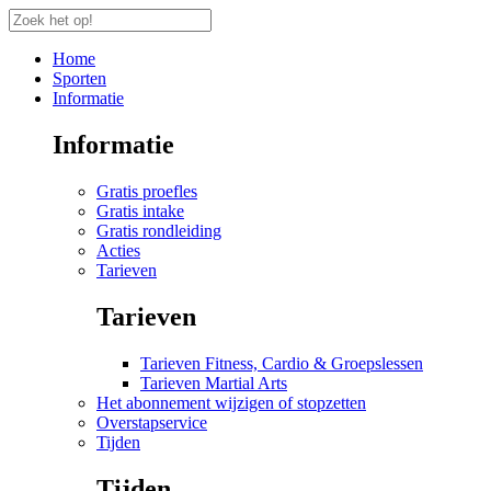
Home
Sporten
Informatie
Informatie
Gratis proefles
Gratis intake
Gratis rondleiding
Acties
Tarieven
Tarieven
Tarieven Fitness, Cardio & Groepslessen
Tarieven Martial Arts
Het abonnement wijzigen of stopzetten
Overstapservice
Tijden
Tijden