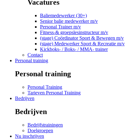
Vacatures
Baliemedewerker (30+)
Senior balie medewerker m/v
Personal Trainer m/v
Fitness-& groepslesinstructeur m/v
(stage) Coördinator Sport & Bewegen m/v
(stage) Medewerker Sport & Recreatie m/v
Kickboks- / Boks- / MMA- trainer
Contact
Personal training
Personal training
Personal Training
Tarieven Personal Training
Bedrijven
Bedrijven
Bedrijfstrainingen
Doelgroepen
Nu inschrijven