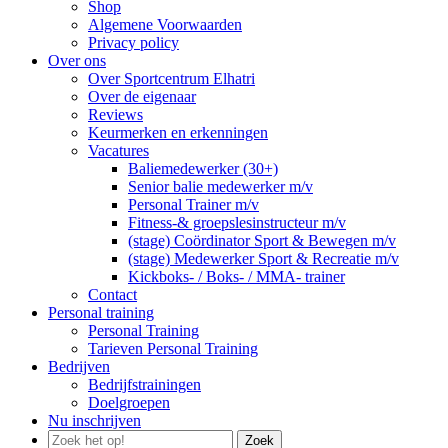
Shop
Algemene Voorwaarden
Privacy policy
Over ons
Over Sportcentrum Elhatri
Over de eigenaar
Reviews
Keurmerken en erkenningen
Vacatures
Baliemedewerker (30+)
Senior balie medewerker m/v
Personal Trainer m/v
Fitness-& groepslesinstructeur m/v
(stage) Coördinator Sport & Bewegen m/v
(stage) Medewerker Sport & Recreatie m/v
Kickboks- / Boks- / MMA- trainer
Contact
Personal training
Personal Training
Tarieven Personal Training
Bedrijven
Bedrijfstrainingen
Doelgroepen
Nu inschrijven
Zoek