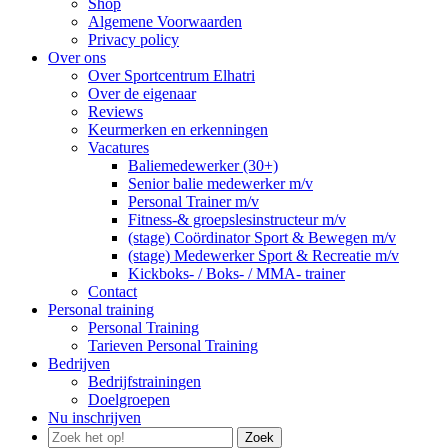
Shop
Algemene Voorwaarden
Privacy policy
Over ons
Over Sportcentrum Elhatri
Over de eigenaar
Reviews
Keurmerken en erkenningen
Vacatures
Baliemedewerker (30+)
Senior balie medewerker m/v
Personal Trainer m/v
Fitness-& groepslesinstructeur m/v
(stage) Coördinator Sport & Bewegen m/v
(stage) Medewerker Sport & Recreatie m/v
Kickboks- / Boks- / MMA- trainer
Contact
Personal training
Personal Training
Tarieven Personal Training
Bedrijven
Bedrijfstrainingen
Doelgroepen
Nu inschrijven
Zoek