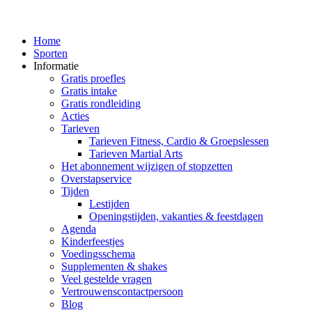
Home
Sporten
Informatie
Gratis proefles
Gratis intake
Gratis rondleiding
Acties
Tarieven
Tarieven Fitness, Cardio & Groepslessen
Tarieven Martial Arts
Het abonnement wijzigen of stopzetten
Overstapservice
Tijden
Lestijden
Openingstijden, vakanties & feestdagen
Agenda
Kinderfeestjes
Voedingsschema
Supplementen & shakes
Veel gestelde vragen
Vertrouwenscontactpersoon
Blog