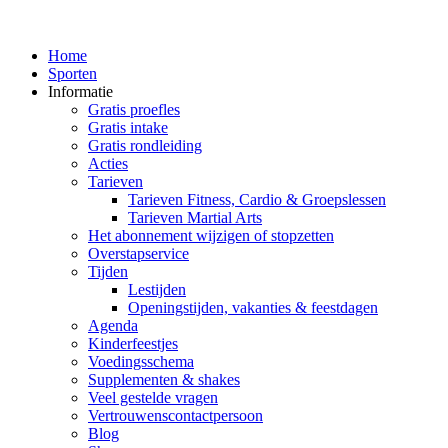
Home
Sporten
Informatie
Gratis proefles
Gratis intake
Gratis rondleiding
Acties
Tarieven
Tarieven Fitness, Cardio & Groepslessen
Tarieven Martial Arts
Het abonnement wijzigen of stopzetten
Overstapservice
Tijden
Lestijden
Openingstijden, vakanties & feestdagen
Agenda
Kinderfeestjes
Voedingsschema
Supplementen & shakes
Veel gestelde vragen
Vertrouwenscontactpersoon
Blog