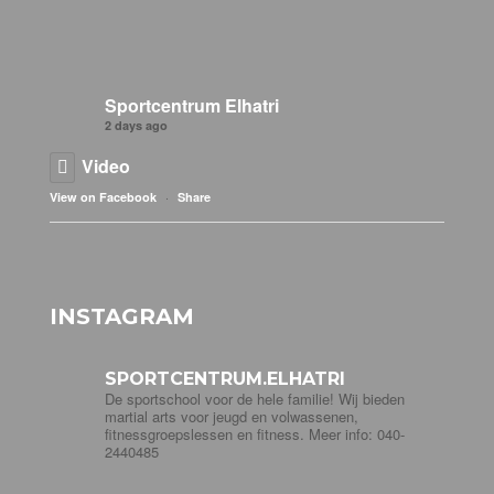
Sportcentrum Elhatri
2 days ago
Video
·
View on Facebook
Share
INSTAGRAM
SPORTCENTRUM.ELHATRI
De sportschool voor de hele familie! Wij bieden
martial arts voor jeugd en volwassenen,
fitnessgroepslessen en fitness. Meer info: 040-
2440485