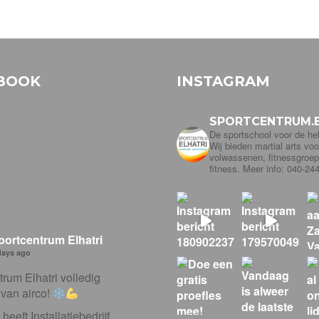
BOOK
INSTAGRAM
SPORTCENTRUM.E
De sportschool voor de hel
Wij bieden martial arts voo
volwassenen, fitnessgroe
fitness. Meer info: 040-24
portcentrum Elhatri
days ago
rum Elhatri volledig
 van airco!
eeft Installatiebedrijf