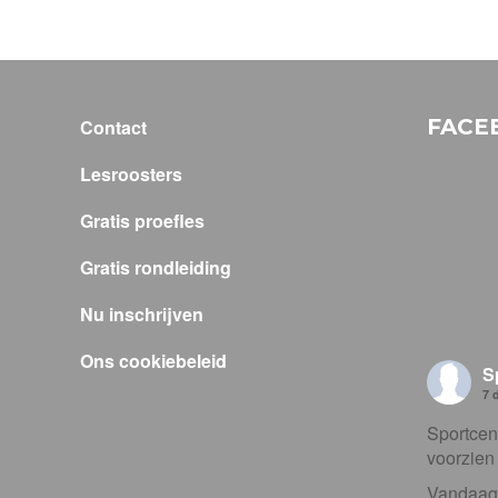
FACE
Contact
Lesroosters
Gratis proefles
Gratis rondleiding
Nu inschrijven
Ons cookiebeleid
S
7 
Sportcent
voorzien
Vandaag h