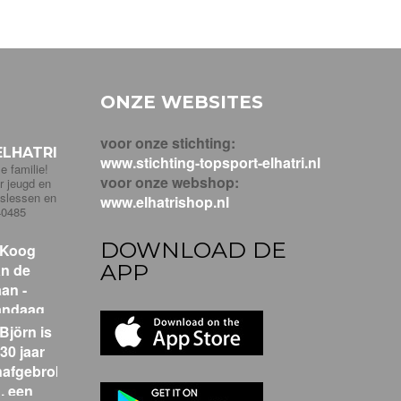
ONZE WEBSITES
voor onze stichting:
LHATRI
www.stichting-topsport-elhatri.nl
e familie!
voor onze webshop:
r jeugd en
pslessen en
www.elhatrishop.nl
40485
DOWNLOAD DE
APP